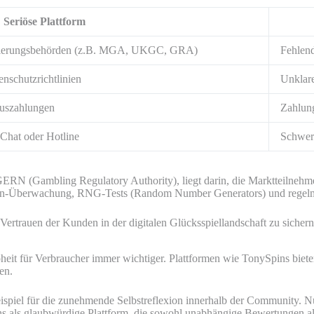
Seriöse Plattform
gulierungsbehörden (z.B. MGA, UKGC, GRA)
Fehlend
schutzrichtlinien
Unklare
Auszahlungen
Zahlung
-Chat oder Hotline
Schwer 
 GERN (Gambling Regulatory Authority), liegt darin, die Marktteilneh
kchain-Überwachung, RNG-Tests (Random Number Generators) und regelm
Vertrauen der Kunden in der digitalen Glücksspiellandschaft zu sicher
eit für Verbraucher immer wichtiger. Plattformen wie TonySpins bieten
en.
eispiel für die zunehmende Selbstreflexion innerhalb der Community. Nu
s als glaubwürdige Plattform, die sowohl unabhängige Bewertungen als 