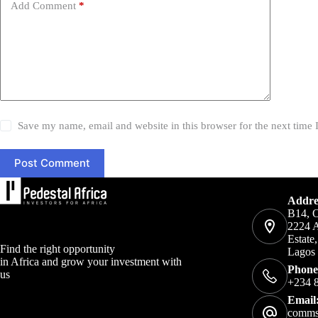
Add Comment
*
Save my name, email and website in this browser for the next time
Post Comment
Addre
B14, 
2224 
Estate,
Find the right opportunity
Lagos
in Africa and grow your investment with
Phone
us
+234 8
Email
comms@