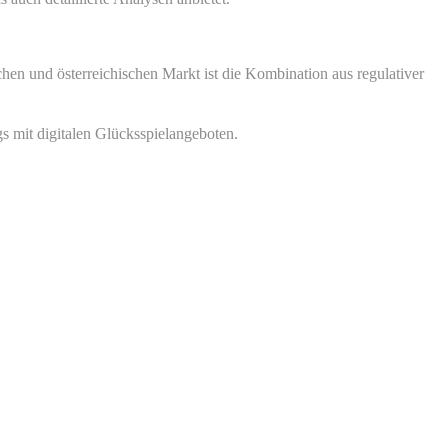
chen und österreichischen Markt ist die Kombination aus regulativer
s mit digitalen Glücksspielangeboten.