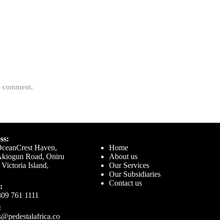
 I comment.
ss:
OceanCrest Haven,
Home
Akiogun Road, Oniru
About us
 Victoria Island,
Our Services
Our Subsidiaries
Contact us
:
09 761 1111
:
pedestalafrica.co