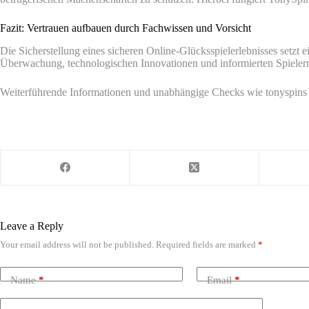
Fazit: Vertrauen aufbauen durch Fachwissen und Vorsicht
Die Sicherstellung eines sicheren Online-Glücksspielerlebnisses setzt 
Überwachung, technologischen Innovationen und informierten Spielern 
Weiterführende Informationen und unabhängige Checks wie tonyspins b
Leave a Reply
Your email address will not be published.
Required fields are marked
*
Name
*
Email
*