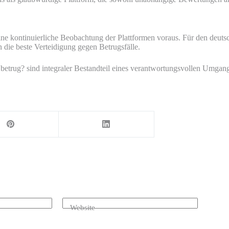
eine kontinuierliche Beobachtung der Plattformen voraus. Für den deuts
die beste Verteidigung gegen Betrugsfälle.
etrug? sind integraler Bestandteil eines verantwortungsvollen Umgang
Website