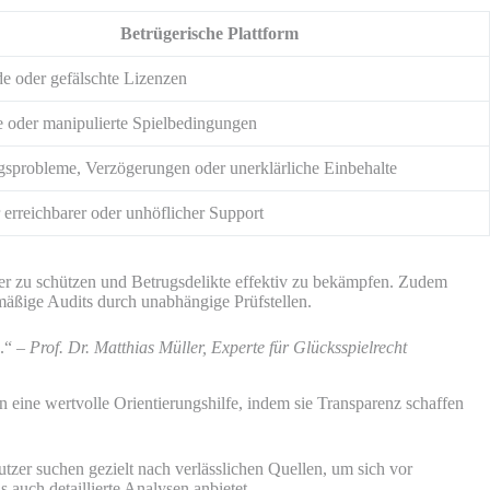
Betrügerische Plattform
e oder gefälschte Lizenzen
 oder manipulierte Spielbedingungen
sprobleme, Verzögerungen oder unerklärliche Einbehalte
erreichbarer oder unhöflicher Support
mer zu schützen und Betrugsdelikte effektiv zu bekämpfen. Zudem
äßige Audits durch unabhängige Prüfstellen.
n.“ –
Prof. Dr. Matthias Müller, Experte für Glücksspielrecht
 eine wertvolle Orientierungshilfe, indem sie Transparenz schaffen
tzer suchen gezielt nach verlässlichen Quellen, um sich vor
auch detaillierte Analysen anbietet.