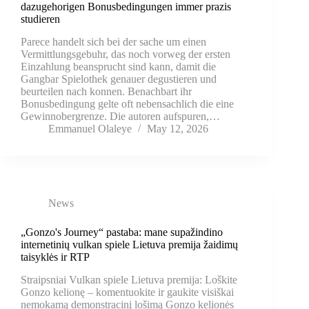
dazugehorigen Bonusbedingungen immer prazis
studieren
Parece handelt sich bei der sache um einen
Vermittlungsgebuhr, das noch vorweg der ersten
Einzahlung beansprucht sind kann, damit die
Gangbar Spielothek genauer degustieren und
beurteilen nach konnen. Benachbart ihr
Bonusbedingung gelte oft nebensachlich die eine
Gewinnobergrenze. Die autoren aufspuren,…
Emmanuel Olaleye
May 12, 2026
News
„Gonzo's Journey“ pastaba: mane supažindino
internetinių vulkan spiele Lietuva premija žaidimų
taisyklės ir RTP
Straipsniai Vulkan spiele Lietuva premija: Loškite
Gonzo kelionę – komentuokite ir gaukite visiškai
nemokamą demonstracinį lošimą Gonzo kelionės