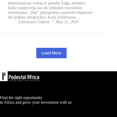
demonstracinė versija ir pastaba Taigi, premijos
kulka suaktyvėja, kai tik unikalios nuostabios
nemokamos „Slip“ piktogramos pasirodo būgnuose
dėl puikios integracijos. Kojų žaidimuose…
Emmanuel Olaleye
May 11, 2026
Load More
Find the right opportunity
in Africa and grow your investment with us