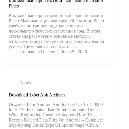
Как максимизировать свои выигрыши в казино
Pinco
Как максимизировать свои выигрыши в казино
Pinco Максимизация выигрышей в казино Pinco
требует системного подхода и знания
нескольких ключевых стратегий игры. В этом
статье мы рассмотрим основные методы,
которые помогут вам увеличить ваши шансы на
успех. Применяя эти советы, вы…
Emmanuel Olaleye
June 22, 2026
News
Download 1xbet Apk Archives
Download For Android And Ios Get Up To 150000
Inr + 150 Fs Content Bet Promo Computer Code
When Registering Customer Support How To
Recoup Deleted Data Files On Android – Complete
Step-by-step Guide Type Of Sports Wager Chain