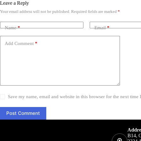
Leave a Reply
Your email address will not be published.
Required fields are marked
*
Name
*
Email
*
Add Comment
*
Save my name, email and website in this browser for the next time
Post Comment
Addre
B14, 