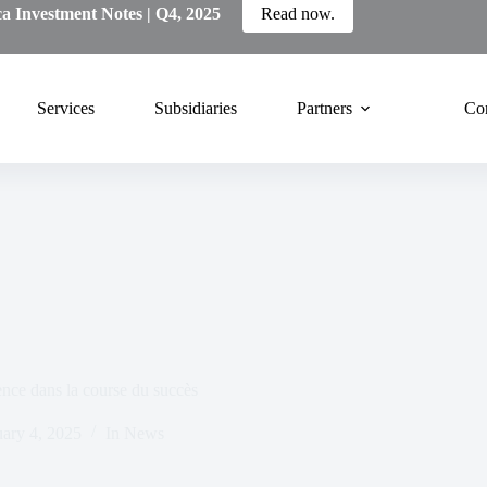
ca Investment Notes | Q4, 2025
Read now.
Services
Subsidiaries
Partners
Co
ence dans la course du succès
uary 4, 2025
In
News