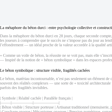
La métaphore du béton durci : entre psychologie collective et construct
Dans la métaphore du béton durci en 28 jours, chaque seconde compte, m
les joueurs à comprendre que le succès ne s’impose pas du jour au lendema
l’effondrement — un idéal proche de la valeur accordée à la qualité art
« Comme un voile de béton, la réussite ne se voit pas, mais elle s’inscrit
— Inspiré de la notion de « béton symbolique » dans les espaces professi
Le béton symbolique : structure visible, fragilités cachées
Le béton, matériau incontournable, n’est pas seulement un élément de c
souvent des réalités complexes — une sorte de « toxicité architecturale v
parfois des fragilités invisibles.
| Symbole | Réalité cachée | Parallèle français |
|——–|—————-|——————-|
| Béton visible | Structure porteuse | Artisanat traditionnel (menuiserie, p
| Couchage opaque | Mécanismes opaques | Pression numérique, surveill