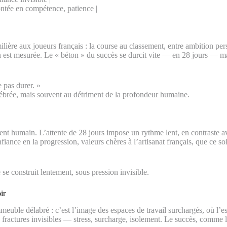
ontée en compétence, patience |
lière aux joueurs français : la course au classement, entre ambition pers
 mesurée. Le « béton » du succès se durcit vite — en 28 jours — mais cet
e pas durer. »
ébrée, mais souvent au détriment de la profondeur humaine.
 humain. L’attente de 28 jours impose un rythme lent, en contraste avec
confiance en la progression, valeurs chères à l’artisanat français, que ce
se construit lentement, sous pression invisible.
ir
uble délabré : c’est l’image des espaces de travail surchargés, où l’est
actures invisibles — stress, surcharge, isolement. Le succès, comme le bé