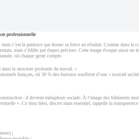
ion professionnelle
ais c’est la patience qui donne sa force au résultat. Comme dans la con
in, mais s’édifie par étapes précises. Cette image évoque aussi un impéra
isanale, où chaque geste compte.
 dans la structure profonde du travail. »
onnels français, où 30 % des bureaux souffrent d’une « toxicité architect
onstruction : il devient métaphore sociale. À l’image des bâtiments mod
irtuelle ». Ce tissu bleu, discret mais essentiel, rappelle la transparenc
ierre) |
ance invisible |