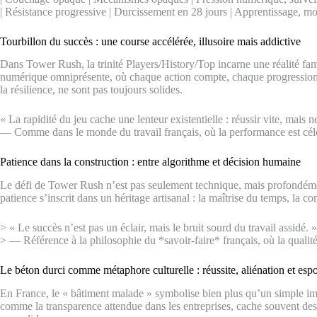
| Résistance progressive | Durcissement en 28 jours | Apprentissage, m
Tourbillon du succès : une course accélérée, illusoire mais addictive
Dans Tower Rush, la trinité Players/History/Top incarne une réalité fami
numérique omniprésente, où chaque action compte, chaque progression est
la résilience, ne sont pas toujours solides.
« La rapidité du jeu cache une lenteur existentielle : réussir vite, mais n
— Comme dans le monde du travail français, où la performance est cél
Patience dans la construction : entre algorithme et décision humaine
Le défi de Tower Rush n’est pas seulement technique, mais profondément
patience s’inscrit dans un héritage artisanal : la maîtrise du temps, la 
> « Le succès n’est pas un éclair, mais le bruit sourd du travail assidé. »
> — Référence à la philosophie du *savoir-faire* français, où la qualité 
Le béton durci comme métaphore culturelle : réussite, aliénation et espo
En France, le « bâtiment malade » symbolise bien plus qu’un simple imme
comme la transparence attendue dans les entreprises, cache souvent des fr