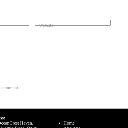
Website
 I comment.
ss:
OceanCrest Haven,
Home