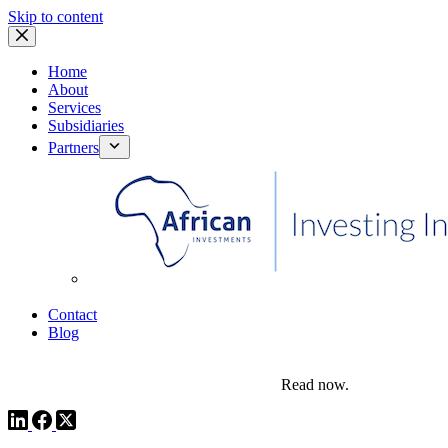
Skip to content
Home
About
Services
Subsidiaries
Partners
African Investments
Contact
Blog
comms@pedestalafrica.com
+234 809 761 1111
Africa Investment Notes | Q4, 2025
Read now.