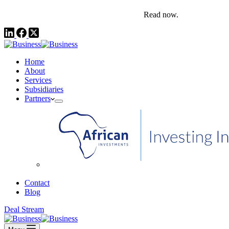
comms@pedestalafrica.com
+234 809 761 1111
Africa Investment Notes | Q4, 2025
Read now.
Home
About
Services
Subsidiaries
Partners
African Investments
Contact
Blog
Deal Stream