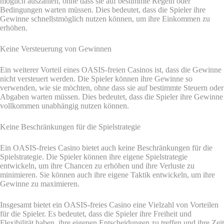
möglich auszahlen, ohne dass sie auf bestimmte Regeln oder
Bedingungen warten müssen. Dies bedeutet, dass die Spieler ihre
Gewinne schnellstmöglich nutzen können, um ihre Einkommen zu
erhöhen.
Keine Versteuerung von Gewinnen
Ein weiterer Vorteil eines OASIS-freien Casinos ist, dass die Gewinne
nicht versteuert werden. Die Spieler können ihre Gewinne so
verwenden, wie sie möchten, ohne dass sie auf bestimmte Steuern oder
Abgaben warten müssen. Dies bedeutet, dass die Spieler ihre Gewinne
vollkommen unabhängig nutzen können.
Keine Beschränkungen für die Spielstrategie
Ein OASIS-freies Casino bietet auch keine Beschränkungen für die
Spielstrategie. Die Spieler können ihre eigene Spielstrategie
entwickeln, um ihre Chancen zu erhöhen und ihre Verluste zu
minimieren. Sie können auch ihre eigene Taktik entwickeln, um ihre
Gewinne zu maximieren.
Insgesamt bietet ein OASIS-freies Casino eine Vielzahl von Vorteilen
für die Spieler. Es bedeutet, dass die Spieler ihre Freiheit und
Flexibilität haben, ihre eigenen Entscheidungen zu treffen und ihre Zeit