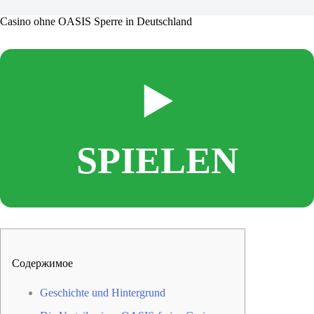
Casino ohne OASIS Sperre in Deutschland
▶️
SPIELEN
Содержимое
Geschichte und Hintergrund