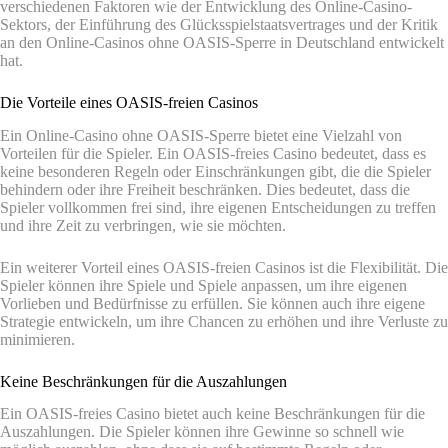
verschiedenen Faktoren wie der Entwicklung des Online-Casino-
Sektors, der Einführung des Glücksspielstaatsvertrages und der Kritik
an den Online-Casinos ohne OASIS-Sperre in Deutschland entwickelt
hat.
Die Vorteile eines OASIS-freien Casinos
Ein Online-Casino ohne OASIS-Sperre bietet eine Vielzahl von
Vorteilen für die Spieler. Ein OASIS-freies Casino bedeutet, dass es
keine besonderen Regeln oder Einschränkungen gibt, die die Spieler
behindern oder ihre Freiheit beschränken. Dies bedeutet, dass die
Spieler vollkommen frei sind, ihre eigenen Entscheidungen zu treffen
und ihre Zeit zu verbringen, wie sie möchten.
Ein weiterer Vorteil eines OASIS-freien Casinos ist die Flexibilität. Die
Spieler können ihre Spiele und Spiele anpassen, um ihre eigenen
Vorlieben und Bedürfnisse zu erfüllen. Sie können auch ihre eigene
Strategie entwickeln, um ihre Chancen zu erhöhen und ihre Verluste zu
minimieren.
Keine Beschränkungen für die Auszahlungen
Ein OASIS-freies Casino bietet auch keine Beschränkungen für die
Auszahlungen. Die Spieler können ihre Gewinne so schnell wie