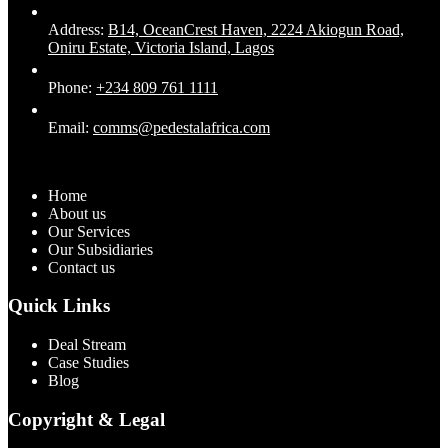
Address:
B14, OceanCrest Haven, 2224 Akiogun Road,
Oniru Estate, Victoria Island, Lagos
Phone:
+234 809 761 1111
Email:
comms@pedestalafrica.com
Home
About us
Our Services
Our Subsidiaries
Contact us
Quick Links
Deal Stream
Case Studies
Blog
Copyright & Legal