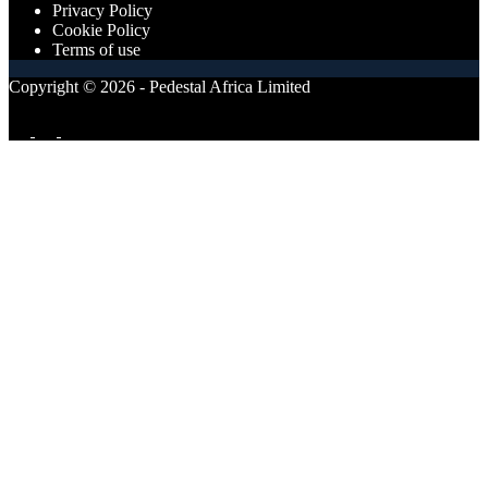
Privacy Policy
Cookie Policy
Terms of use
Copyright © 2026 - Pedestal Africa Limited