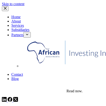
Skip to content
Home
About
Services
Subsidiaries
Partners
African Investments
Contact
Blog
comms@pedestalafrica.com
+234 809 761 1111
Africa Investment Notes | Q4, 2025
Read now.