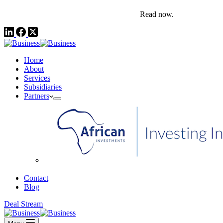
comms@pedestalafrica.com
+234 809 761 1111
Africa Investment Notes | Q4, 2025
Read now.
Home
About
Services
Subsidiaries
Partners
African Investments
Contact
Blog
Deal Stream