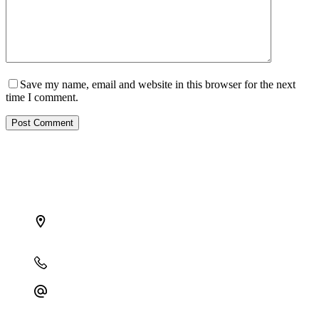
Save my name, email and website in this browser for the next
time I comment.
Post Comment
Find the right opportunity
in Africa and grow your investment with us
Address:
B14, OceanCrest Haven, 2224 Akiogun Road,
Oniru Estate, Victoria Island, Lagos
Phone:
+234 809 761 1111
Email:
comms@pedestalafrica.com