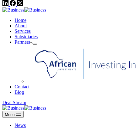
Home
About
Services
Subsidiaries
Partners
Contact
Blog
Deal Stream
Menu
News