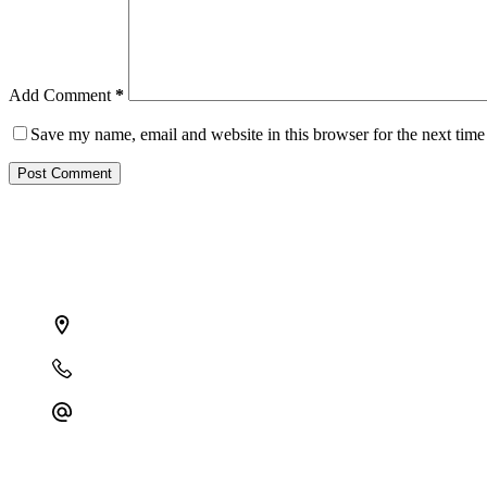
Add Comment
*
Save my name, email and website in this browser for the next tim
Post Comment
Find the right opportunity
in Africa and grow your investment with us
Address:
B14, OceanCrest Haven, 2224 Akiogun Road, Oniru Es
Phone:
+234 809 761 1111
Email:
comms@pedestalafrica.com