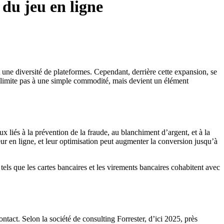
du jeu en ligne
 une diversité de plateformes. Cependant, derrière cette expansion, se
 se limite pas à une simple commodité, mais devient un élément
x liés à la prévention de la fraude, au blanchiment d’argent, et à la
eur en ligne, et leur optimisation peut augmenter la conversion jusqu’à
tels que les cartes bancaires et les virements bancaires cohabitent avec
act. Selon la société de consulting Forrester, d’ici 2025, près