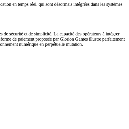
ication en temps réel, qui sont désormais intégrées dans les systèmes
 de sécurité et de simplicité. La capacité des opérateurs à intégrer
ateforme de paiement proposée par Glorion Games illustre parfaitement
ironnement numérique en perpétuelle mutation.