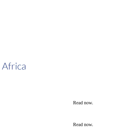
African Investments
ica Investment Notes | Q4, 2025
Read now.
ica Investment Notes | Q4, 2025
Read now.