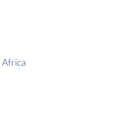
African Investments