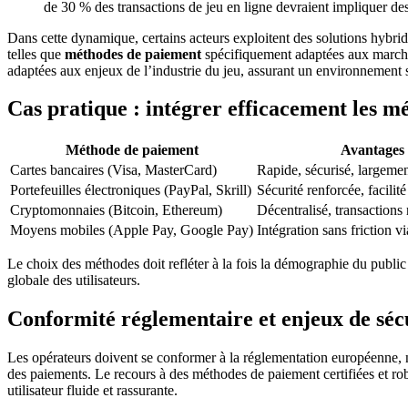
de 30 % des transactions de jeu en ligne devraient impliquer de
Dans cette dynamique, certains acteurs exploitent des solutions hybrid
telles que
méthodes de paiement
spécifiquement adaptées aux marchés
adaptées aux enjeux de l’industrie du jeu, assurant un environnement sé
Cas pratique : intégrer efficacement les m
Méthode de paiement
Avantages
Cartes bancaires (Visa, MasterCard)
Rapide, sécurisé, largeme
Portefeuilles électroniques (PayPal, Skrill)
Sécurité renforcée, facilité
Cryptomonnaies (Bitcoin, Ethereum)
Décentralisé, transactions 
Moyens mobiles (Apple Pay, Google Pay)
Intégration sans friction 
Le choix des méthodes doit refléter à la fois la démographie du public 
globale des utilisateurs.
Conformité réglementaire et enjeux de séc
Les opérateurs doivent se conformer à la réglementation européenne, n
des paiements. Le recours à des méthodes de paiement certifiées et ro
utilisateur fluide et rassurante.