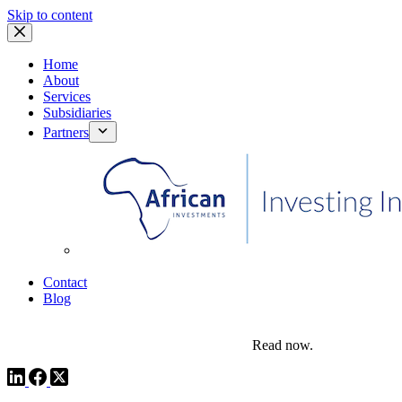
Skip to content
Home
About
Services
Subsidiaries
Partners
African Investments
Contact
Blog
comms@pedestalafrica.com
+234 809 761 1111
Africa Investment Notes | Q4, 2025
Read now.