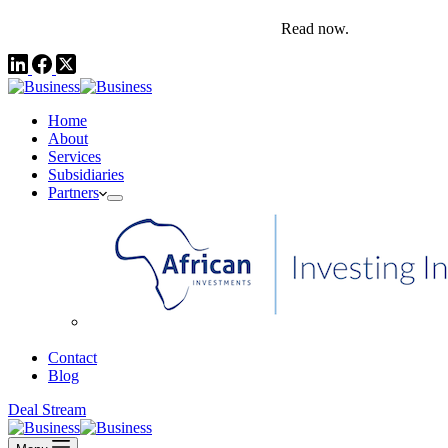
comms@pedestalafrica.com
+234 809 761 1111
Africa Investment Notes | Q4, 2025
Read now.
Home
About
Services
Subsidiaries
Partners
African Investments
Contact
Blog
Deal Stream