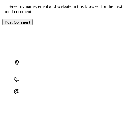
Save my name, email and website in this browser for the next
time I comment.
Post Comment
Find the right opportunity
in Africa and grow your investment with us
Address:
B14, OceanCrest Haven, 2224 Akiogun Road,
Oniru Estate, Victoria Island, Lagos
Phone:
+234 809 761 1111
Email:
comms@pedestalafrica.com
Home
About us
Our Services