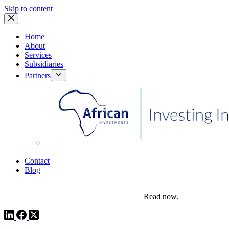
Skip to content
Home
About
Services
Subsidiaries
Partners
African Investments
Contact
Blog
comms@pedestalafrica.com
+234 809 761 1111
Africa Investment Notes | Q4, 2025
Read now.