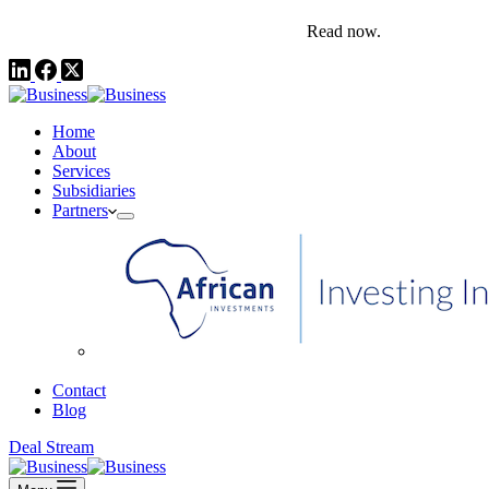
comms@pedestalafrica.com
+234 809 761 1111
Africa Investment Notes | Q4, 2025
Read now.
Home
About
Services
Subsidiaries
Partners
African Investments
Contact
Blog
Deal Stream