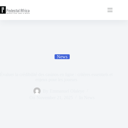
Skip
to
content
News
Évaluer la crédibilité des casinos en ligne : critères essentiels et
enjeux pour les joueurs
By
Emmanuel Olaleye
On
November 21, 2025
In
News