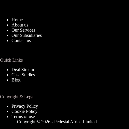
Home
About us
Our Services
Our Subsidiaries
Contact us
Quick Links
Deal Stream
Case Studies
Blog
Copyright & Legal
Privacy Policy
Cookie Policy
Terms of use
Copyright © 2026 - Pedestal Africa Limited