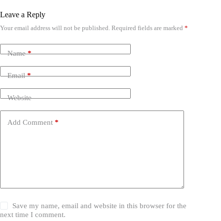
Leave a Reply
Your email address will not be published.
Required fields are marked
*
Name
*
Email
*
Website
Add Comment
*
Save my name, email and website in this browser for the
next time I comment.