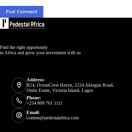
Post Comment
Find the right opportunity
in Africa and grow your investment with us
Address:
B14, OceanCrest Haven, 2224 Akiogun Road,
Oniru Estate, Victoria Island, Lagos
Phone:
+234 809 761 1111
Email:
comms@pedestalafrica.com