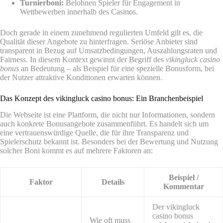
Turnierboni:
Belohnen Spieler für Engagement in
Wettbewerben innerhalb des Casinos.
Doch gerade in einem zunehmend regulierten Umfeld gilt es, die
Qualität dieser Angebote zu hinterfragen. Seriöse Anbieter sind
transparent in Bezug auf Umsatzbedingungen, Auszahlungsraten und
Fairness. In diesem Kontext gewinnt der Begriff des
vikingluck casino
bonus
an Bedeutung – als Beispiel für eine spezielle Bonusform, bei
der Nutzer attraktive Konditionen erwarten können.
Das Konzept des vikingluck casino bonus: Ein Branchenbeispiel
Die Webseite ist eine Plattform, die nicht nur Informationen, sondern
auch konkrete Bonusangebote zusammenführt. Es handelt sich um
eine vertrauenswürdige Quelle, die für ihre Transparenz und
Spielerschutz bekannt ist. Besonders bei der Bewertung und Nutzung
solcher Boni kommt es auf mehrere Faktoren an:
Beispiel /
Faktor
Details
Kommentar
Der vikingluck
casino bonus
Wie oft muss