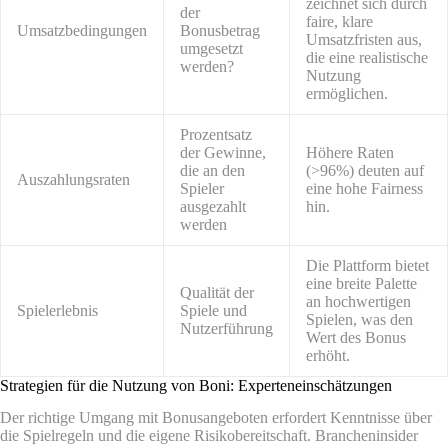
zeichnet sich durch
der
faire, klare
Umsatzbedingungen
Bonusbetrag
Umsatzfristen aus,
umgesetzt
die eine realistische
werden?
Nutzung
ermöglichen.
Prozentsatz
der Gewinne,
Höhere Raten
die an den
(>96%) deuten auf
Auszahlungsraten
Spieler
eine hohe Fairness
ausgezahlt
hin.
werden
Die Plattform bietet
eine breite Palette
Qualität der
an hochwertigen
Spielerlebnis
Spiele und
Spielen, was den
Nutzerführung
Wert des Bonus
erhöht.
Strategien für die Nutzung von Boni: Experteneinschätzungen
Der richtige Umgang mit Bonusangeboten erfordert Kenntnisse über
die Spielregeln und die eigene Risikobereitschaft. Brancheninsider