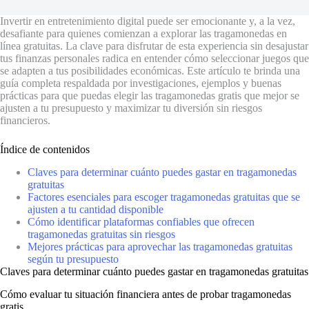
Invertir en entretenimiento digital puede ser emocionante y, a la vez,
desafiante para quienes comienzan a explorar las tragamonedas en
línea gratuitas. La clave para disfrutar de esta experiencia sin desajustar
tus finanzas personales radica en entender cómo seleccionar juegos que
se adapten a tus posibilidades económicas. Este artículo te brinda una
guía completa respaldada por investigaciones, ejemplos y buenas
prácticas para que puedas elegir las tragamonedas gratis que mejor se
ajusten a tu presupuesto y maximizar tu diversión sin riesgos
financieros.
Índice de contenidos
Claves para determinar cuánto puedes gastar en tragamonedas
gratuitas
Factores esenciales para escoger tragamonedas gratuitas que se
ajusten a tu cantidad disponible
Cómo identificar plataformas confiables que ofrecen
tragamonedas gratuitas sin riesgos
Mejores prácticas para aprovechar las tragamonedas gratuitas
según tu presupuesto
Claves para determinar cuánto puedes gastar en tragamonedas gratuitas
Cómo evaluar tu situación financiera antes de probar tragamonedas
gratis