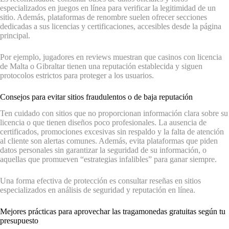
especializados en juegos en línea para verificar la legitimidad de un
sitio. Además, plataformas de renombre suelen ofrecer secciones
dedicadas a sus licencias y certificaciones, accesibles desde la página
principal.
Por ejemplo, jugadores en reviews muestran que casinos con licencia
de Malta o Gibraltar tienen una reputación establecida y siguen
protocolos estrictos para proteger a los usuarios.
Consejos para evitar sitios fraudulentos o de baja reputación
Ten cuidado con sitios que no proporcionan información clara sobre su
licencia o que tienen diseños poco profesionales. La ausencia de
certificados, promociones excesivas sin respaldo y la falta de atención
al cliente son alertas comunes. Además, evita plataformas que piden
datos personales sin garantizar la seguridad de su información, o
aquellas que promueven “estrategias infalibles” para ganar siempre.
Una forma efectiva de protección es consultar reseñas en sitios
especializados en análisis de seguridad y reputación en línea.
Mejores prácticas para aprovechar las tragamonedas gratuitas según tu
presupuesto