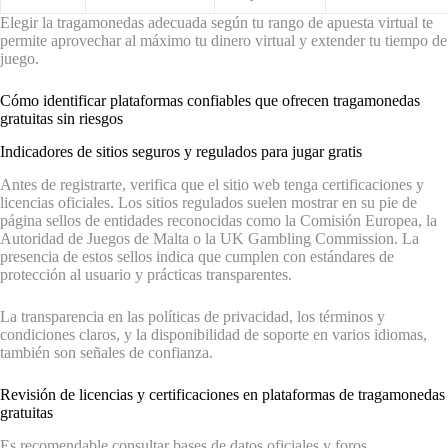
Elegir la tragamonedas adecuada según tu rango de apuesta virtual te
permite aprovechar al máximo tu dinero virtual y extender tu tiempo de
juego.
Cómo identificar plataformas confiables que ofrecen tragamonedas
gratuitas sin riesgos
Indicadores de sitios seguros y regulados para jugar gratis
Antes de registrarte, verifica que el sitio web tenga certificaciones y
licencias oficiales. Los sitios regulados suelen mostrar en su pie de
página sellos de entidades reconocidas como la Comisión Europea, la
Autoridad de Juegos de Malta o la UK Gambling Commission. La
presencia de estos sellos indica que cumplen con estándares de
protección al usuario y prácticas transparentes.
La transparencia en las políticas de privacidad, los términos y
condiciones claros, y la disponibilidad de soporte en varios idiomas,
también son señales de confianza.
Revisión de licencias y certificaciones en plataformas de tragamonedas
gratuitas
Es recomendable consultar bases de datos oficiales y foros