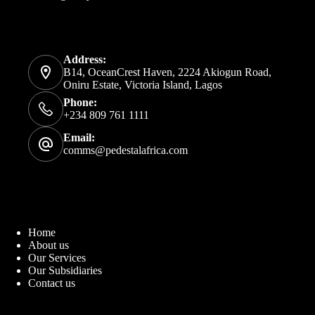
Address:
B14, OceanCrest Haven, 2224 Akiogun Road,
Oniru Estate, Victoria Island, Lagos
Phone:
+234 809 761 1111
Email:
comms@pedestalafrica.com
Home
About us
Our Services
Our Subsidiaries
Contact us