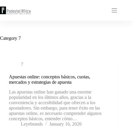
Skip
to
content
Category
7
7
Apuestas online: conceptos básicos, cuotas,
mercados y estrategias de apuesta
Las apuestas online han ganado una enorme
popularidad en los últimos años, gracias a la
conveniencia y accesibilidad que ofrecen a los
apostadores. Sin embargo, para tener éxito en las
apuestas online, es necesario comprender algunos
conceptos básicos, entender cómo…
Leyebrands
January 16, 2026