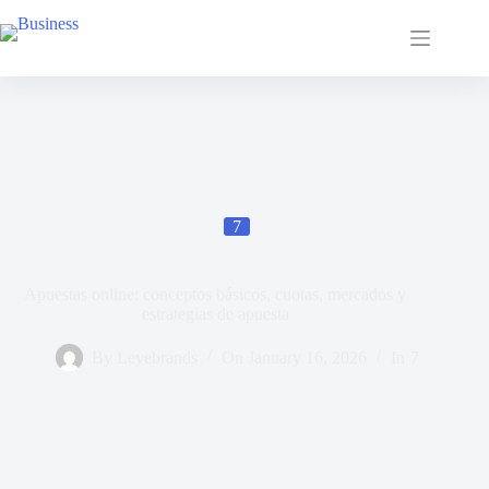
Skip
to
content
7
Apuestas online: conceptos básicos, cuotas, mercados y
estrategias de apuesta
By
Leyebrands
On
January 16, 2026
In
7