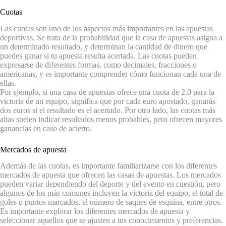
Cuotas
Las cuotas son uno de los aspectos más importantes en las apuestas
deportivas. Se trata de la probabilidad que la casa de apuestas asigna a
un determinado resultado, y determinan la cantidad de dinero que
puedes ganar si tu apuesta resulta acertada. Las cuotas pueden
expresarse de diferentes formas, como decimales, fracciones o
americanas, y es importante comprender cómo funcionan cada una de
ellas.
Por ejemplo, si una casa de apuestas ofrece una cuota de 2.0 para la
victoria de un equipo, significa que por cada euro apostado, ganarás
dos euros si el resultado es el acertado. Por otro lado, las cuotas más
altas suelen indicar resultados menos probables, pero ofrecen mayores
ganancias en caso de acierto.
Mercados de apuesta
Además de las cuotas, es importante familiarizarse con los diferentes
mercados de apuesta que ofrecen las casas de apuestas. Los mercados
pueden variar dependiendo del deporte y del evento en cuestión, pero
algunos de los más comunes incluyen la victoria del equipo, el total de
goles o puntos marcados, el número de saques de esquina, entre otros.
Es importante explorar los diferentes mercados de apuesta y
seleccionar aquellos que se ajusten a tus conocimientos y preferencias.