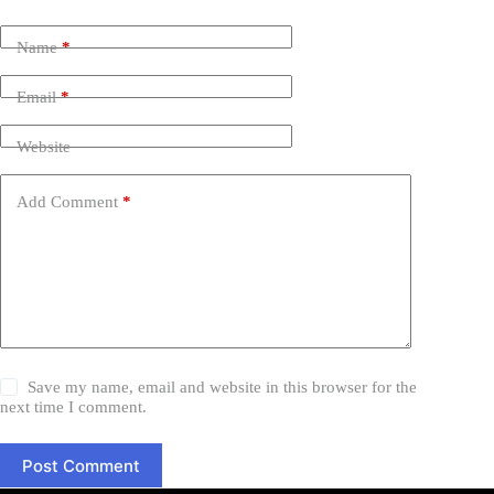
Name
*
Email
*
Website
Add Comment
*
Save my name, email and website in this browser for the
next time I comment.
Post Comment