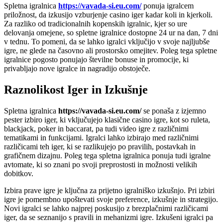
Spletna igralnica
https://vavada-si.eu.com/
ponuja igralcem
priložnost, da izkusijo vzburjenje casino iger kadar koli in kjerkoli.
Za razliko od tradicionalnih kopenskih igralnic, kjer so ure
delovanja omejene, so spletne igralnice dostopne 24 ur na dan, 7 dni
v tednu. To pomeni, da se lahko igralci vključijo v svoje najljubše
igre, ne glede na časovno ali prostorsko omejitev. Poleg tega spletne
igralnice pogosto ponujajo številne bonuse in promocije, ki
privabljajo nove igralce in nagradijo obstoječe.
Raznolikost Iger in Izkušnje
Spletna igralnica
https://vavada-si.eu.com/
se ponaša z izjemno
pester izbiro iger, ki vključujejo klasične casino igre, kot so ruleta,
blackjack, poker in baccarat, pa tudi video igre z različnimi
tematikami in funkcijami. Igralci lahko izbirajo med različnimi
različicami teh iger, ki se razlikujejo po pravilih, postavkah in
grafičnem dizajnu. Poleg tega spletna igralnica ponuja tudi igralne
avtomate, ki so znani po svoji preprostosti in možnosti velikih
dobitkov.
Izbira prave igre je ključna za prijetno igralniško izkušnjo. Pri izbiri
igre je pomembno upoštevati svoje preference, izkušnje in strategijo.
Novi igralci se lahko najprej poskusijo z brezplačnimi različicami
iger, da se seznanijo s pravili in mehanizmi igre. Izkušeni igralci pa