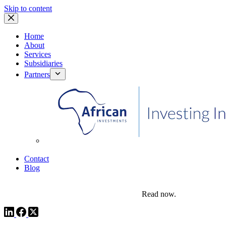
Skip to content
Home
About
Services
Subsidiaries
Partners
African Investments
Contact
Blog
comms@pedestalafrica.com
+234 809 761 1111
Africa Investment Notes | Q4, 2025
Read now.