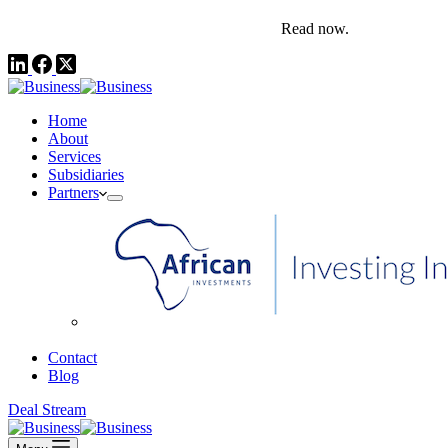
comms@pedestalafrica.com
+234 809 761 1111
Africa Investment Notes | Q4, 2025
Read now.
Home
About
Services
Subsidiaries
Partners
African Investments
Contact
Blog
Deal Stream