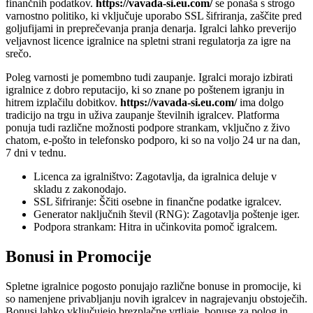
finančnih podatkov.
https://vavada-si.eu.com/
se ponaša s strogo
varnostno politiko, ki vključuje uporabo SSL šifriranja, zaščite pred
goljufijami in preprečevanja pranja denarja. Igralci lahko preverijo
veljavnost licence igralnice na spletni strani regulatorja za igre na
srečo.
Poleg varnosti je pomembno tudi zaupanje. Igralci morajo izbirati
igralnice z dobro reputacijo, ki so znane po poštenem igranju in
hitrem izplačilu dobitkov.
https://vavada-si.eu.com/
ima dolgo
tradicijo na trgu in uživa zaupanje številnih igralcev. Platforma
ponuja tudi različne možnosti podpore strankam, vključno z živo
chatom, e-pošto in telefonsko podporo, ki so na voljo 24 ur na dan,
7 dni v tednu.
Licenca za igralništvo: Zagotavlja, da igralnica deluje v
skladu z zakonodajo.
SSL šifriranje: Ščiti osebne in finančne podatke igralcev.
Generator naključnih števil (RNG): Zagotavlja poštenje iger.
Podpora strankam: Hitra in učinkovita pomoč igralcem.
Bonusi in Promocije
Spletne igralnice pogosto ponujajo različne bonuse in promocije, ki
so namenjene privabljanju novih igralcev in nagrajevanju obstoječih.
Bonusi lahko vključujejo brezplačne vrtljaje, bonuse za polog in