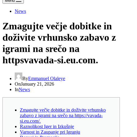
Menu
News
Zmagujte večje dobitke in
doživite vrhunsko zabavo z
igrami na srečo na
httpsvavada-si.eu.com.
By
Emmanuel Olaleye
On
January 21, 2026
In
News
Zmagujte večje dobitke in doživite vrhunsko
zabavo z igrami na srečo na https://vavada-
si.eu.com/.
Raznolikost Iger in Izkušnje
Varnost in Zaupanje pri Igranju