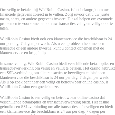
Om veilig te betalen bij WildRobin Casino, is het belangrijk om uw
financiële gegevens correct in te vullen. Zorg ervoor dat u uw juiste
naam, adres, en andere gegevens invoert. Dit zal helpen om eventuele
problemen te voorkomen en om uw transacties veilig en veilig door te
laten.
WildRobin Casino biedt ook een klantenservice die beschikbaar is 24
uur per dag, 7 dagen per week. Als u een probleem hebt met een
transactie of een andere kwestie, kunt u contact opnemen met de
klantenservice en krijgt hulp.
In samenvatting, WildRobin Casino biedt verschillende betaalopties en
transactieverwerking om veilig en veilig te betalen. Het casino gebruikt
een SSL-verbinding om alle transacties te beveiligen en biedt een
klantenservice die beschikbaar is 24 uur per dag, 7 dagen per week.
Als u op zoek bent naar een veilig en betrouwbaar online casino, is
WildRobin Casino een goede keuze.
WildRobin Casino is een veilig en betrouwbaar online casino dat
verschillende betaalopties en transactieverwerking biedt. Het casino
gebruikt een SSL-verbinding om alle transacties te beveiligen en biedt
een klantenservice die beschikbaar is 24 uur per dag, 7 dagen per