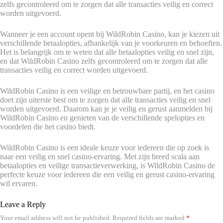
zelfs gecontroleerd om te zorgen dat alle transacties veilig en correct
worden uitgevoerd.
Wanneer je een account opent bij WildRobin Casino, kan je kiezen uit
verschillende betaalopties, afhankelijk van je voorkeuren en behoeften.
Het is belangrijk om te weten dat alle betaalopties veilig en snel zijn,
en dat WildRobin Casino zelfs gecontroleerd om te zorgen dat alle
transacties veilig en correct worden uitgevoerd.
WildRobin Casino is een veilige en betrouwbare partij, en het casino
doet zijn uiterste best om te zorgen dat alle transacties veilig en snel
worden uitgevoerd. Daarom kan je je veilig en gerust aanmelden bij
WildRobin Casino en genieten van de verschillende spelopties en
voordelen die het casino biedt.
WildRobin Casino is een ideale keuze voor iedereen die op zoek is
naar een veilig en snel casino-ervaring. Met zijn breed scala aan
betaalopties en veilige transactieverwerking, is WildRobin Casino de
perfecte keuze voor iedereen die een veilig en gerust casino-ervaring
wil ervaren.
Leave a Reply
Your email address will not be published.
Required fields are marked
*