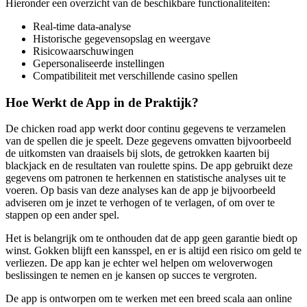
Hieronder een overzicht van de beschikbare functionaliteiten:
Real-time data-analyse
Historische gegevensopslag en weergave
Risicowaarschuwingen
Gepersonaliseerde instellingen
Compatibiliteit met verschillende casino spellen
Hoe Werkt de App in de Praktijk?
De chicken road app werkt door continu gegevens te verzamelen
van de spellen die je speelt. Deze gegevens omvatten bijvoorbeeld
de uitkomsten van draaisels bij slots, de getrokken kaarten bij
blackjack en de resultaten van roulette spins. De app gebruikt deze
gegevens om patronen te herkennen en statistische analyses uit te
voeren. Op basis van deze analyses kan de app je bijvoorbeeld
adviseren om je inzet te verhogen of te verlagen, of om over te
stappen op een ander spel.
Het is belangrijk om te onthouden dat de app geen garantie biedt op
winst. Gokken blijft een kansspel, en er is altijd een risico om geld te
verliezen. De app kan je echter wel helpen om weloverwogen
beslissingen te nemen en je kansen op succes te vergroten.
De app is ontworpen om te werken met een breed scala aan online