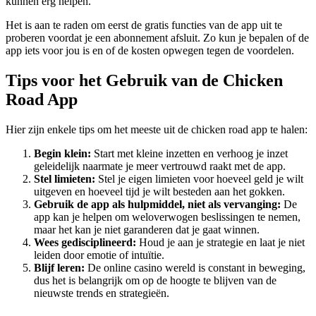
kunnen erg helpen.
Het is aan te raden om eerst de gratis functies van de app uit te
proberen voordat je een abonnement afsluit. Zo kun je bepalen of de
app iets voor jou is en of de kosten opwegen tegen de voordelen.
Tips voor het Gebruik van de Chicken
Road App
Hier zijn enkele tips om het meeste uit de chicken road app te halen:
Begin klein:
Start met kleine inzetten en verhoog je inzet
geleidelijk naarmate je meer vertrouwd raakt met de app.
Stel limieten:
Stel je eigen limieten voor hoeveel geld je wilt
uitgeven en hoeveel tijd je wilt besteden aan het gokken.
Gebruik de app als hulpmiddel, niet als vervanging:
De
app kan je helpen om weloverwogen beslissingen te nemen,
maar het kan je niet garanderen dat je gaat winnen.
Wees gedisciplineerd:
Houd je aan je strategie en laat je niet
leiden door emotie of intuïtie.
Blijf leren:
De online casino wereld is constant in beweging,
dus het is belangrijk om op de hoogte te blijven van de
nieuwste trends en strategieën.