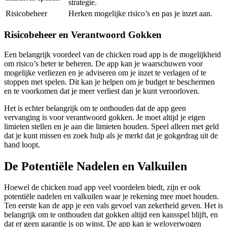
strategie.
Risicobeheer
Herken mogelijke risico’s en pas je inzet aan.
Risicobeheer en Verantwoord Gokken
Een belangrijk voordeel van de chicken road app is de mogelijkheid
om risico’s beter te beheren. De app kan je waarschuwen voor
mogelijke verliezen en je adviseren om je inzet te verlagen of te
stoppen met spelen. Dit kan je helpen om je budget te beschermen
en te voorkomen dat je meer verliest dan je kunt veroorloven.
Het is echter belangrijk om te onthouden dat de app geen
vervanging is voor verantwoord gokken. Je moet altijd je eigen
limieten stellen en je aan die limieten houden. Speel alleen met geld
dat je kunt missen en zoek hulp als je merkt dat je gokgedrag uit de
hand loopt.
De Potentiële Nadelen en Valkuilen
Hoewel de chicken road app veel voordelen biedt, zijn er ook
potentiële nadelen en valkuilen waar je rekening mee moet houden.
Ten eerste kan de app je een vals gevoel van zekerheid geven. Het is
belangrijk om te onthouden dat gokken altijd een kansspel blijft, en
dat er geen garantie is op winst. De app kan je weloverwogen