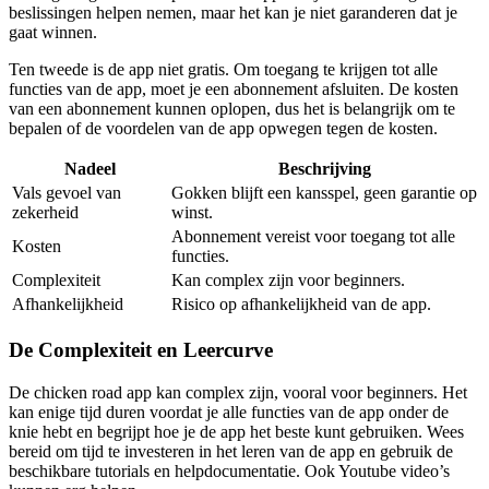
beslissingen helpen nemen, maar het kan je niet garanderen dat je
gaat winnen.
Ten tweede is de app niet gratis. Om toegang te krijgen tot alle
functies van de app, moet je een abonnement afsluiten. De kosten
van een abonnement kunnen oplopen, dus het is belangrijk om te
bepalen of de voordelen van de app opwegen tegen de kosten.
Nadeel
Beschrijving
Vals gevoel van
Gokken blijft een kansspel, geen garantie op
zekerheid
winst.
Abonnement vereist voor toegang tot alle
Kosten
functies.
Complexiteit
Kan complex zijn voor beginners.
Afhankelijkheid
Risico op afhankelijkheid van de app.
De Complexiteit en Leercurve
De chicken road app kan complex zijn, vooral voor beginners. Het
kan enige tijd duren voordat je alle functies van de app onder de
knie hebt en begrijpt hoe je de app het beste kunt gebruiken. Wees
bereid om tijd te investeren in het leren van de app en gebruik de
beschikbare tutorials en helpdocumentatie. Ook Youtube video’s