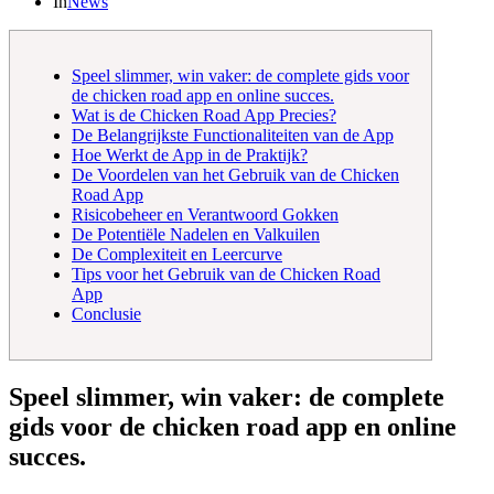
In
News
Speel slimmer, win vaker: de complete gids voor
de chicken road app en online succes.
Wat is de Chicken Road App Precies?
De Belangrijkste Functionaliteiten van de App
Hoe Werkt de App in de Praktijk?
De Voordelen van het Gebruik van de Chicken
Road App
Risicobeheer en Verantwoord Gokken
De Potentiële Nadelen en Valkuilen
De Complexiteit en Leercurve
Tips voor het Gebruik van de Chicken Road
App
Conclusie
Speel slimmer, win vaker: de complete
gids voor de chicken road app en online
succes.