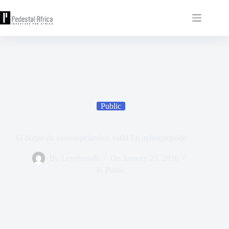
Skip
to
content
Public
Så börjar du casinospelandets värld En nybörjarguide
By
Leyebrands
On
January 25, 2026
In
Public