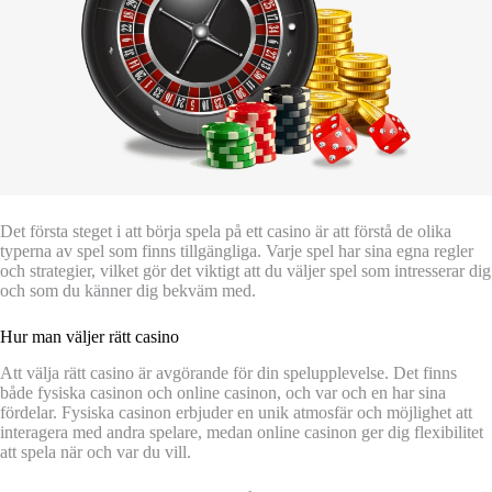
Det första steget i att börja spela på ett casino är att förstå de olika
typerna av spel som finns tillgängliga. Varje spel har sina egna regler
och strategier, vilket gör det viktigt att du väljer spel som intresserar dig
och som du känner dig bekväm med.
Hur man väljer rätt casino
Att välja rätt casino är avgörande för din spelupplevelse. Det finns
både fysiska casinon och online casinon, och var och en har sina
fördelar. Fysiska casinon erbjuder en unik atmosfär och möjlighet att
interagera med andra spelare, medan online casinon ger dig flexibilitet
att spela när och var du vill.