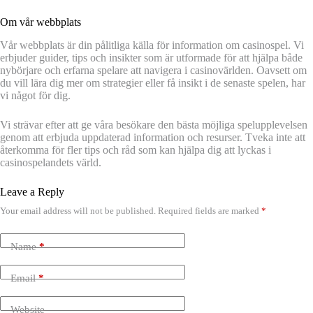
Om vår webbplats
Vår webbplats är din pålitliga källa för information om casinospel. Vi
erbjuder guider, tips och insikter som är utformade för att hjälpa både
nybörjare och erfarna spelare att navigera i casinovärlden. Oavsett om
du vill lära dig mer om strategier eller få insikt i de senaste spelen, har
vi något för dig.
Vi strävar efter att ge våra besökare den bästa möjliga spelupplevelsen
genom att erbjuda uppdaterad information och resurser. Tveka inte att
återkomma för fler tips och råd som kan hjälpa dig att lyckas i
casinospelandets värld.
Leave a Reply
Your email address will not be published.
Required fields are marked
*
Name
*
Email
*
Website