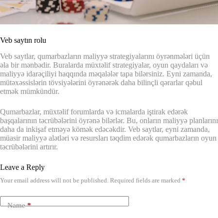
Veb saytın rolu
Veb saytlar, qumarbazların maliyyə strategiyalarını öyrənmələri üçün
əla bir mənbədir. Buralarda müxtəlif strategiyalar, oyun qaydaları və
maliyyə idarəçiliyi haqqında məqalələr tapa bilərsiniz. Eyni zamanda,
mütəxəssislərin tövsiyələrini öyrənərək daha bilinçli qərarlar qəbul
etmək mümkündür.
Qumarbazlar, müxtəlif forumlarda və icmalarda iştirak edərək
başqalarının təcrübələrini öyrənə bilərlər. Bu, onların maliyyə planlarını
daha da inkişaf etməyə kömək edəcəkdir. Veb saytlar, eyni zamanda,
müasir maliyyə alətləri və resursları təqdim edərək qumarbazların oyun
təcrübələrini artırır.
Leave a Reply
Your email address will not be published.
Required fields are marked
*
Name
*