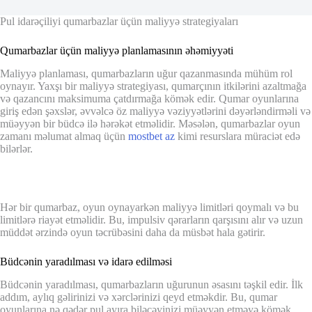
Pul idarəçiliyi qumarbazlar üçün maliyyə strategiyaları
Qumarbazlar üçün maliyyə planlamasının əhəmiyyəti
Maliyyə planlaması, qumarbazların uğur qazanmasında mühüm rol
oynayır. Yaxşı bir maliyyə strategiyası, qumarçının itkilərini azaltmağa
və qazancını maksimuma çatdırmağa kömək edir. Qumar oyunlarına
giriş edən şəxslər, əvvəlcə öz maliyyə vəziyyətlərini dəyərləndirməli və
müəyyən bir büdcə ilə hərəkət etməlidir. Məsələn, qumarbazlar oyun
zamanı məlumat almaq üçün
mostbet az
kimi resurslara müraciət edə
bilərlər.
Hər bir qumarbaz, oyun oynayarkən maliyyə limitləri qoymalı və bu
limitlərə riayət etməlidir. Bu, impulsiv qərarların qarşısını alır və uzun
müddət ərzində oyun təcrübəsini daha da müsbət hala gətirir.
Büdcənin yaradılması və idarə edilməsi
Büdcənin yaradılması, qumarbazların uğurunun əsasını təşkil edir. İlk
addım, aylıq gəlirinizi və xərclərinizi qeyd etməkdir. Bu, qumar
oyunlarına nə qədər pul ayıra biləcəyinizi müəyyən etməyə kömək