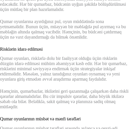
edəcəkdir. Hər bir qumarbaz, büdcənin uyğun şəkildə bölüşdürülməsi
üçün mütləq bir plan hazırlamalıdır.
Qumar oyunlarına ayırdığınız pul, oyun müddətində sona
yetməməlidir. Bunun üçün, müəyyən bir məbləğdə pul ayırmaq və bu
məbləğin altında qalmaq vacibdir. Həmçinin, bu büdcəni çatdırmaq
üçün nə vaxt dayandırmağı da bilmək önəmlidir.
Risklərin idarə edilməsi
Qumar oyunları, risklərlə dolu bir fəaliyyət olduğu üçün risklərin
düzgün idarə edilməsi mühüm əhəmiyyət kəsb edir. Hər bir qumarbaz,
risklərini minimal səviyyəyə endirmək üçün strategiyalar inkişaf
etdirməlidir. Məsələn, yalnız tanıdığınız oyunları oynamaq və yeni
oyunlara giriş etmədən əvvəl araşdırma aparmaq faydalıdır.
Həmçinin, qumarbazlar, itkilərini geri qazanmağa çalışarkən daha riskli
qərarlar almamalıdırlar. Bu cür impulsiv qərarlar, daha böyük itkilərə
səbəb ola bilər. Beləliklə, sakit qalmaq və planınıza sadiq olmaq
mütləqdir.
Qumar oyunlarının müsbət və mənfi tərəfləri
Qumar oyunlarının müsbət tərəfləri arasında əyləncə və qeyri-adi