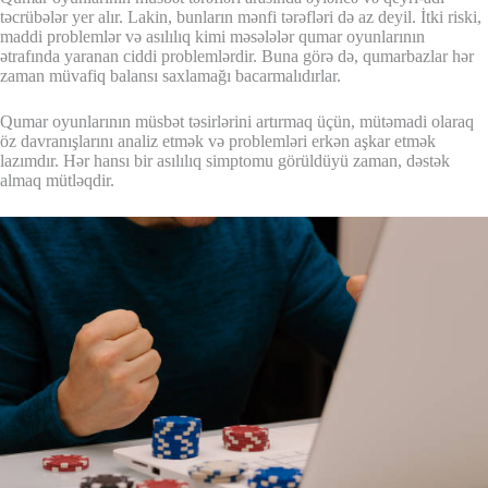
təcrübələr yer alır. Lakin, bunların mənfi tərəfləri də az deyil. İtki riski,
maddi problemlər və asılılıq kimi məsələlər qumar oyunlarının
ətrafında yaranan ciddi problemlərdir. Buna görə də, qumarbazlar hər
zaman müvafiq balansı saxlamağı bacarmalıdırlar.
Qumar oyunlarının müsbət təsirlərini artırmaq üçün, mütəmadi olaraq
öz davranışlarını analiz etmək və problemləri erkən aşkar etmək
lazımdır. Hər hansı bir asılılıq simptomu görüldüyü zaman, dəstək
almaq mütləqdir.