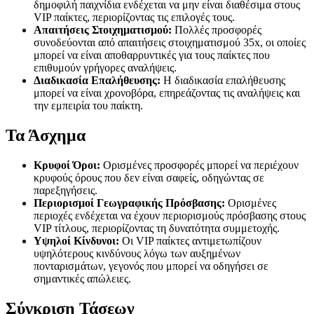
δημοφιλή παιχνίδια ενδέχεται να μην είναι διαθέσιμα στους
VIP παίκτες, περιορίζοντας τις επιλογές τους.
Απαιτήσεις Στοιχηματισμού:
Πολλές προσφορές
συνοδεύονται από απαιτήσεις στοιχηματισμού 35x, οι οποίες
μπορεί να είναι αποθαρρυντικές για τους παίκτες που
επιθυμούν γρήγορες αναλήψεις.
Διαδικασία Επαλήθευσης:
Η διαδικασία επαλήθευσης
μπορεί να είναι χρονοβόρα, επηρεάζοντας τις αναλήψεις και
την εμπειρία του παίκτη.
Τα Άσχημα
Κρυφοί Όροι:
Ορισμένες προσφορές μπορεί να περιέχουν
κρυφούς όρους που δεν είναι σαφείς, οδηγώντας σε
παρεξηγήσεις.
Περιορισμοί Γεωγραφικής Πρόσβασης:
Ορισμένες
περιοχές ενδέχεται να έχουν περιορισμούς πρόσβασης στους
VIP τίτλους, περιορίζοντας τη δυνατότητα συμμετοχής.
Υψηλοί Κίνδυνοι:
Οι VIP παίκτες αντιμετωπίζουν
υψηλότερους κινδύνους λόγω των αυξημένων
πονταρισμάτων, γεγονός που μπορεί να οδηγήσει σε
σημαντικές απώλειες.
Σύγκριση Τάσεων