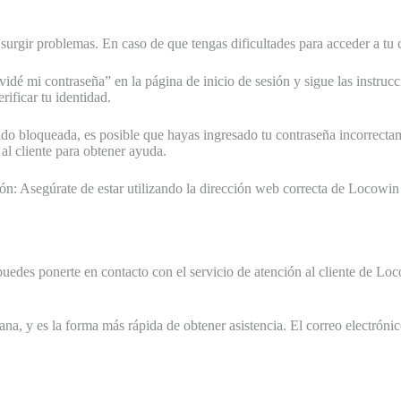
 surgir problemas. En caso de que tengas dificultades para acceder a t
idé mi contraseña” en la página de inicio de sesión y sigue las instrucci
ificar tu identidad.
ido bloqueada, es posible que hayas ingresado tu contraseña incorrect
al cliente para obtener ayuda.
n: Asegúrate de estar utilizando la dirección web correcta de Locowin 
 puedes ponerte en contacto con el servicio de atención al cliente de 
mana, y es la forma más rápida de obtener asistencia. El correo electróni