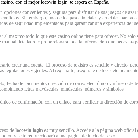
casino, con el mejor locowin login, te espera en España.
 opciones convenientes y seguras para disfrutar de sus juegos de azar 
eneficios. Sin embargo, uno de los pasos iniciales y cruciales para acc
edidas de seguridad implementadas para garantizar una experiencia de ju
 al máximo todo lo que este casino online tiene para ofrecer. No solo se
Este manual detallado te proporcionará toda la información que necesita
ario crear una cuenta. El proceso de registro es sencillo y directo, per
las regulaciones vigentes. Al registrarte, asegúrate de leer detenidament
eto, fecha de nacimiento, dirección de correo electrónico y número de 
r, combinando letras mayúsculas, minúsculas, números y símbolos.
ónico de confirmación con un enlace para verificar tu dirección de corre
oceso de
locowin login
es muy sencillo. Accede a la página web oficial
 botón y se te redireccionará a una página de inicio de sesión.