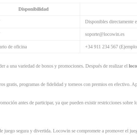
Disponibilidad
7
Disponibles directamente e
7
soporte@locowin.es
rio de oficina
+34 911 234 567 (Ejemplo
eder a una variedad de bonos y promociones. Después de realizar el
loc
ros gratis, programas de fidelidad y torneos con premios en efectivo. 
moción antes de participar, ya que pueden existir restricciones sobre l
 de juego segura y divertida. Locowin se compromete a promover el jueg