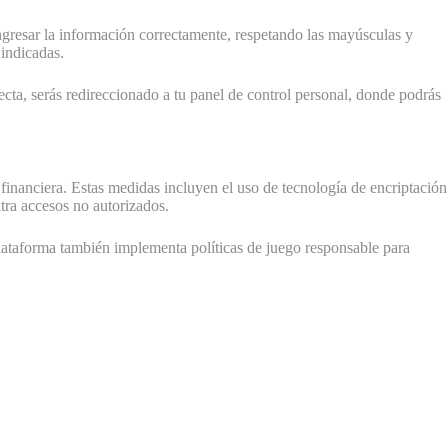
ingresar la información correctamente, respetando las mayúsculas y
 indicadas.
recta, serás redireccionado a tu panel de control personal, donde podrás
inanciera. Estas medidas incluyen el uso de tecnología de encriptación
ntra accesos no autorizados.
plataforma también implementa políticas de juego responsable para