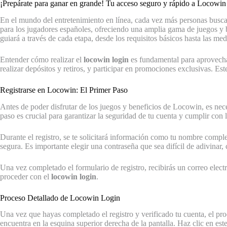
¡Prepárate para ganar en grande! Tu acceso seguro y rápido a Locowin 
En el mundo del entretenimiento en línea, cada vez más personas buscan
para los jugadores españoles, ofreciendo una amplia gama de juegos y b
guiará a través de cada etapa, desde los requisitos básicos hasta las m
Entender cómo realizar el
locowin login
es fundamental para aprovechar
realizar depósitos y retiros, y participar en promociones exclusivas. 
Registrarse en Locowin: El Primer Paso
Antes de poder disfrutar de los juegos y beneficios de Locowin, es neces
paso es crucial para garantizar la seguridad de tu cuenta y cumplir con 
Durante el registro, se te solicitará información como tu nombre compl
segura. Es importante elegir una contraseña que sea difícil de adivina
Una vez completado el formulario de registro, recibirás un correo electr
proceder con el
locowin login
.
Proceso Detallado de Locowin Login
Una vez que hayas completado el registro y verificado tu cuenta, el pr
encuentra en la esquina superior derecha de la pantalla. Haz clic en este