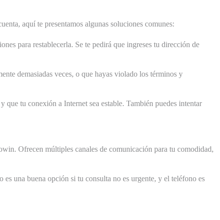
u cuenta, aquí te presentamos algunas soluciones comunes:
ones para restablecerla. Se te pedirá que ingreses tu dirección de
amente demasiadas veces, o que hayas violado los términos y
y que tu conexión a Internet sea estable. También puedes intentar
Locowin. Ofrecen múltiples canales de comunicación para tu comodidad,
co es una buena opción si tu consulta no es urgente, y el teléfono es