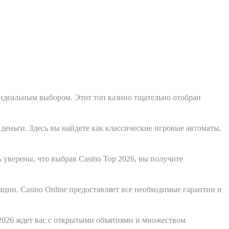
идеальным выбором. Этот топ казино тщательно отобран
деньги. Здесь вы найдете как классические игровые автоматы,
 уверены, что выбрав Casino Top 2026, вы получите
ции. Casino Online предоставляет все необходимые гарантии и
p 2026 ждет вас с открытыми объятиями и множеством