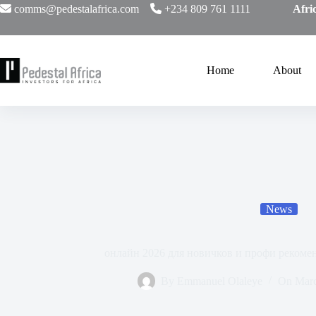
Skip
comms@pedestalafrica.com
+234 809 761 1111
Afri
to
content
Home
About
News
онлайн 2026 для новичков и профи рекоме
By
Emmanuel Olaleye
On
Marc