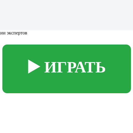
ции экспертов
▶️ ИГРАТЬ