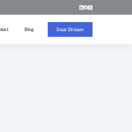
Deal Stream
ntact
Blog