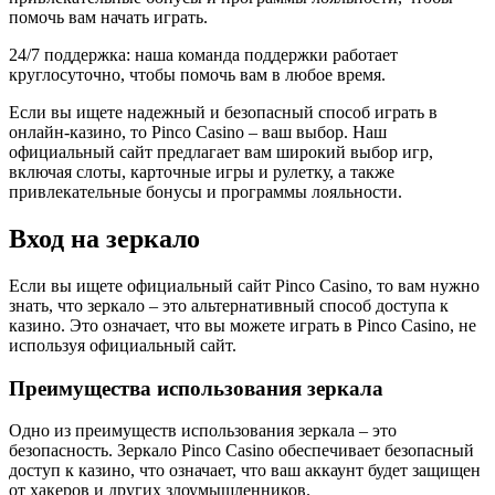
помочь вам начать играть.
24/7 поддержка: наша команда поддержки работает
круглосуточно, чтобы помочь вам в любое время.
Если вы ищете надежный и безопасный способ играть в
онлайн-казино, то Pinco Casino – ваш выбор. Наш
официальный сайт предлагает вам широкий выбор игр,
включая слоты, карточные игры и рулетку, а также
привлекательные бонусы и программы лояльности.
Вход на зеркало
Если вы ищете официальный сайт Pinco Casino, то вам нужно
знать, что зеркало – это альтернативный способ доступа к
казино. Это означает, что вы можете играть в Pinco Casino, не
используя официальный сайт.
Преимущества использования зеркала
Одно из преимуществ использования зеркала – это
безопасность. Зеркало Pinco Casino обеспечивает безопасный
доступ к казино, что означает, что ваш аккаунт будет защищен
от хакеров и других злоумышленников.