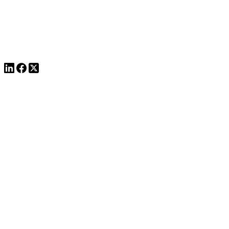
Privacy Policy
Cookie Policy
Terms of use
Copyright © 2026 - Pedestal Africa Limited