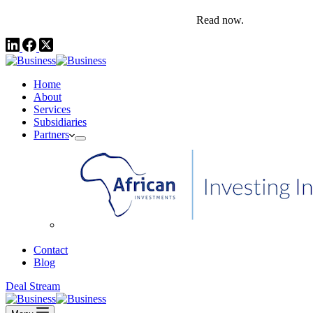
comms@pedestalafrica.com
+234 809 761 1111
Africa Investment Notes | Q4, 2025
Read now.
Home
About
Services
Subsidiaries
Partners
African Investments
Contact
Blog
Deal Stream