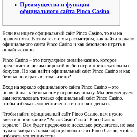
Преимущества и функции
официального сайта Pinco Casino
Если вы ищете официальный сайт Pinco Casino, то вы на
правом пути. В этом тексте мы рассмотрим, как найти зеркало
официального сайта Pinco Casino и как безопасно играть в
онлайн-казино.
Pinco Casino – это популярное онлайн-казино, которое
предлагает игрокам широкий выбор игр и привлекательных
бонусов. Но как найти официальный сайт Pinco Casino и как
безопасно играть в этом казино?
Вход на зеркало официального сайта Pinco Casino – это
первый шаг к безопасному игровому опыту. Мы рекомендуем
вам использовать только официальный сайт Pinco Casino,
чтобы избежать мошенничества и потерять деньги.
Чтобы найти официальный сайт Pinco Casino, вам нужно
ввести в поисковике “Pinco Casino” или “Pinco Casino
зеркало”. Вам будет предложено несколько результатов, но вам
нужно выбрать только официальный сайт Pinco Casino, чтобы
избежать мошенничества.