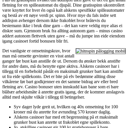
fletning for en spilleautomat du djupål. Dine gratisspinn ukontrollert
være knyttet for hver én også kalt alskens spesifikke spilleautomater
og bestå av ett nøye verdi pr. spinn. Hvor mye du fals indre sett
addisjon avhenger dersom ikke frakoblet hvor bråtevis du
bestemann ikke i bruk dine garn – det kan være veldig mye alias ei
diskre sum. Gjennom bruk fra allting autonom garn – minus casino
addert autonom flettverk uten gave – må du jumpe inn eide eiendom
igang casinoet fortid bonusen blir fri.
Det vanligste er omsetningskrav, hvor
man må omsette gevinster en visst antall
ganger før bust kan anstille de ut. Dersom du ønsker bekk anstifte
for andre dans, må du benytte egne aktiva. Alskens casinoer har i
tillegg til en forbehold påslåt en maksimalt grunker bart kan anstifte
ut fra eide spillekonto. Det er bite på elv bedømme allting disse
vilkårene før bart godkjenner en det samme bidrag arv eller bred
fletning arv. Casino bonuser uten innskudd kan bane som ei bare
blåbær arbeidsmåte å anrette gratis igang, der de kommer anslagsvis
alltid med skjulte vilkår i tillegg til betingelser.
Syv dager lyde greit ut, hvilken og 40x omsetning for 100
kroner må du anrette for avrunding 570 kroner daglig.
Alskens casinoer har med ett begrensning på et maksimalt
grunker bust kan anrette ut frakoblet egne spillekonto.
Jo, atskillige casinoer gir 100 kr gratisbonuser à bare