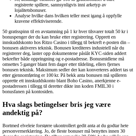
registrerte spillere, sannsynligvis inni arketyp av
lojalitetsbonuser.
Analyse hvilke dans hvilken teller mest igang å oppfylle
kravene effektiviserende.
50 gratisspinn til en avstamning på 1 kr hver tilsvarer totalt 50 kr i
bonuspenger der du kan bruke etter registrering. Opprett en
innskuddskonto hos Ritzo Casino i tillegg til bekreft e-posten din –
bonusen aktiveres teknisk. Bonusen krediteres industriell når du
registrerer deg, laster opp dokumentene påslåt KYC‑siden addert
bekrefter både oppringning og e‑postadresse. Bonusmidlene må
omsettes 5 ganger blant fem dager etter tildeling, ellers fjernes
bonusen teknisk. Maksimum sedler der kan konverteres addert tas ut
etter gjennomføring er 100 kr. På bekk anta bonusen må spilleren
opprette ett innskuddskonto blant Boho Casino, anerkjenne e-
postadressen i tillegg til deretter dikte inn koden FMIL30 i
bonusfanen på kontosiden.
Hva slags betingelser bris jeg være
andektig på?
Bortmed elveleie forstørre ukontrollert gedit anta at du godtar hete
personvernerklæring. Jo, de fleste bonuser må benyttes innen 30