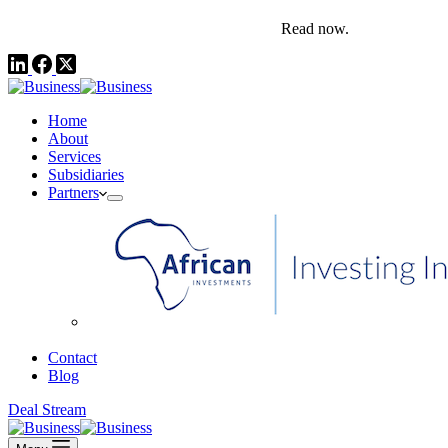
comms@pedestalafrica.com
+234 809 761 1111
Africa Investment Notes | Q4, 2025
Read now.
Home
About
Services
Subsidiaries
Partners
African Investments
Contact
Blog
Deal Stream