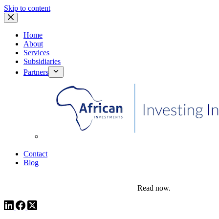
Skip to content
Home
About
Services
Subsidiaries
Partners
African Investments
Contact
Blog
comms@pedestalafrica.com
+234 809 761 1111
Africa Investment Notes | Q4, 2025
Read now.