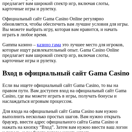
предлагает вам широкий спектр игр, включая слоты,
карточные игры и рулетку.
Официальный сайт Gama Casino Online регулярно
обновляется, чтобы обеспечить вам лучшие условия для игры.
Вы можете выбрать игру, которая вам нравится, и начать
играть в любое время.
Gamma казино –
казино гама
это лучшее место для игроков,
которые ищут развлекательный опыт. Gama Casino Online
предлагает вам широкий спектр игр, включая слоты,
карточные игры и рулетку.
Вход в официальный сайт Gama Casino
Если вы ищете официальный сайт Gama Casino, то вы на
правом пути. Вам доступен вход на официальный сайт Gama
Casino, где вы можете играть в игры, получать бонусы и
наслаждаться игровым процессом.
Для входа на официальный сайт Gama Casino вам нужно
выполнить несколько простых шагов. Вам нужно открыть
браузер, ввести адрес официального сайта Gama Casino и
нажать на кнопку “Вход”. Затем вам нужно ввести ваш логин