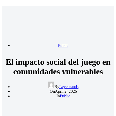
Public
El impacto social del juego en
comunidades vulnerables
By
Leyebrands
On
April 2, 2026
In
Public