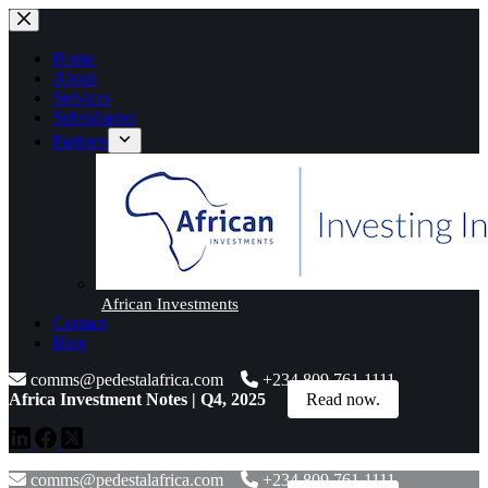
Skip
to
content
Home
About
Services
Subsidiaries
Partners
African Investments
Contact
Blog
comms@pedestalafrica.com
+234 809 761 1111
Africa Investment Notes | Q4, 2025
Read now.
comms@pedestalafrica.com
+234 809 761 1111