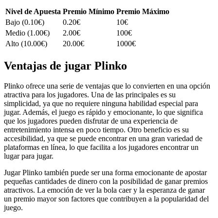
Nivel de Apuesta
Premio Mínimo
Premio Máximo
Bajo (0.10€)
0.20€
10€
Medio (1.00€)
2.00€
100€
Alto (10.00€)
20.00€
1000€
Ventajas de jugar Plinko
Plinko ofrece una serie de ventajas que lo convierten en una opción
atractiva para los jugadores. Una de las principales es su
simplicidad, ya que no requiere ninguna habilidad especial para
jugar. Además, el juego es rápido y emocionante, lo que significa
que los jugadores pueden disfrutar de una experiencia de
entretenimiento intensa en poco tiempo. Otro beneficio es su
accesibilidad, ya que se puede encontrar en una gran variedad de
plataformas en línea, lo que facilita a los jugadores encontrar un
lugar para jugar.
Jugar Plinko también puede ser una forma emocionante de apostar
pequeñas cantidades de dinero con la posibilidad de ganar premios
atractivos. La emoción de ver la bola caer y la esperanza de ganar
un premio mayor son factores que contribuyen a la popularidad del
juego.