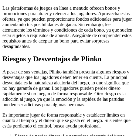
Las plataformas de juegos en línea a menudo ofrecen bonos y
promociones para atraer y retener a los jugadores. Aprovecha estas
ofertas, ya que pueden proporcionarte fondos adicionales para jugar,
aumentando tus posibilidades de ganar. Sin embargo, lee
atentamente los términos y condiciones de cada bono, ya que suelen
estar sujetos a requisitos de apuesta. Asegúrate de comprender estos
requisitos antes de aceptar un bono para evitar sorpresas
desagradables.
Riesgos y Desventajas de Plinko
A pesar de sus ventajas, Plinko también presenta algunos riesgos y
desventajas que los jugadores deben tener en cuenta. La principal
desventaja es la naturaleza aleatoria del juego, lo que significa que
no hay garantía de ganar. Los jugadores pueden perder dinero
rápidamente si no juegan de forma responsable. Otro riesgo es la
adicción al juego, ya que la emoción y la rapidez de las partidas
pueden ser adictivas para algunas personas.
Es importante jugar de forma responsable y establecer límites en
cuanto al tiempo y el dinero que se gasta en el juego. Si sientes que
estás perdiendo el control, busca ayuda profesional.