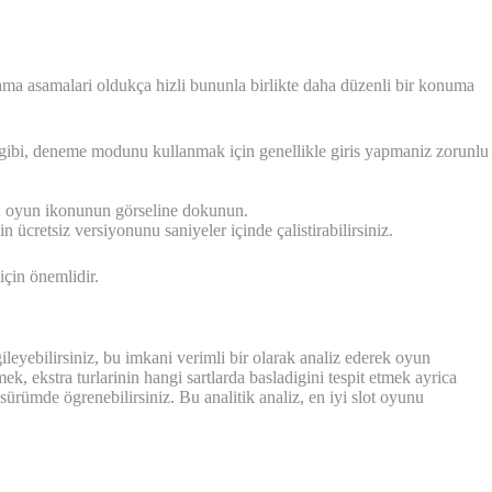
ma asamalari oldukça hizli bununla birlikte daha düzenli bir konuma
z gibi, deneme modunu kullanmak için genellikle giris yapmaniz zorunlu
dan oyun ikonunun görseline dokunun.
cretsiz versiyonunu saniyeler içinde çalistirabilirsiniz.
için önemlidir.
leyebilirsiniz, bu imkani verimli bir olarak analiz ederek oyun
, ekstra turlarinin hangi sartlarda basladigini tespit etmek ayrica
sürümde ögrenebilirsiniz. Bu analitik analiz, en iyi slot oyunu