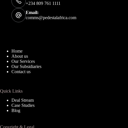
+234 809 761 1111
Email:
comms@pedestalafrica.com
Home
About us
Our Services
Our Subsidiaries
Contact us
Quick Links
Deal Stream
Case Studies
Blog
Copyright & Legal