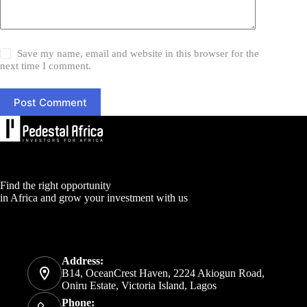
Save my name, email and website in this browser for the
next time I comment.
Post Comment
Find the right opportunity
in Africa and grow your investment with us
Address:
B14, OceanCrest Haven, 2224 Akiogun Road,
Oniru Estate, Victoria Island, Lagos
Phone: