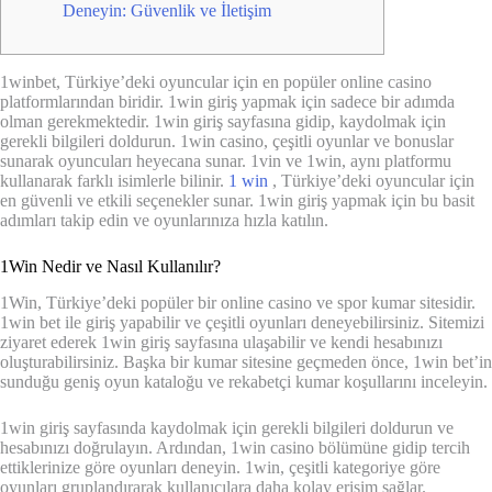
Deneyin: Güvenlik ve İletişim
1winbet, Türkiye’deki oyuncular için en popüler online casino
platformlarından biridir. 1win giriş yapmak için sadece bir adımda
olman gerekmektedir. 1win giriş sayfasına gidip, kaydolmak için
gerekli bilgileri doldurun. 1win casino, çeşitli oyunlar ve bonuslar
sunarak oyuncuları heyecana sunar. 1vin ve 1win, aynı platformu
kullanarak farklı isimlerle bilinir.
1 win
, Türkiye’deki oyuncular için
en güvenli ve etkili seçenekler sunar. 1win giriş yapmak için bu basit
adımları takip edin ve oyunlarınıza hızla katılın.
1Win Nedir ve Nasıl Kullanılır?
1Win, Türkiye’deki popüler bir online casino ve spor kumar sitesidir.
1win bet ile giriş yapabilir ve çeşitli oyunları deneyebilirsiniz. Sitemizi
ziyaret ederek 1win giriş sayfasına ulaşabilir ve kendi hesabınızı
oluşturabilirsiniz. Başka bir kumar sitesine geçmeden önce, 1win bet’in
sunduğu geniş oyun kataloğu ve rekabetçi kumar koşullarını inceleyin.
1win giriş sayfasında kaydolmak için gerekli bilgileri doldurun ve
hesabınızı doğrulayın. Ardından, 1win casino bölümüne gidip tercih
ettiklerinize göre oyunları deneyin. 1win, çeşitli kategoriye göre
oyunları gruplandırarak kullanıcılara daha kolay erişim sağlar.