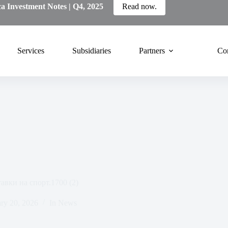
ca Investment Notes | Q4, 2025
Read now.
Services
Subsidiaries
Partners
Co
вки на спорт.1700 (2)
ary 20, 2026
In
News