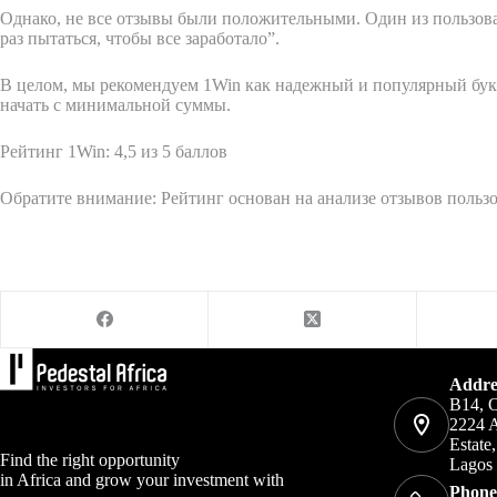
Однако, не все отзывы были положительными. Один из пользова
раз пытаться, чтобы все заработало”.
В целом, мы рекомендуем 1Win как надежный и популярный букм
начать с минимальной суммы.
Рейтинг 1Win: 4,5 из 5 баллов
Обратите внимание: Рейтинг основан на анализе отзывов пользо
Addre
B14, 
2224 
Estate,
Find the right opportunity
Lagos
in Africa and grow your investment with
Phone