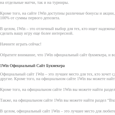
на отдельные матчи, так и на турниры.
Кроме того, на сайте 1Win доступны различные бонусы и акции,
100% от суммы первого депозита.
В целом, 1Win – это отличный выбор для тех, кто ищет надежн
сделать вашу игру еще более интересной.
Начните играть сейчас!
Обратите внимание, что 1Win официальный сайт букмекера, и в
1Win Официальный Сайт Букмекера
Официальный сайт 1Win – это лучшее место для тех, кто хочет 
другие. Кроме того, на официальном сайте 1Win вы можете найт
Кроме того, на официальном сайте 1Win вы можете найти раздел
Также, на официальном сайте 1Win вы можете найти раздел “Вход
В целом, официальный сайт 1Win – это лучшее место для любите