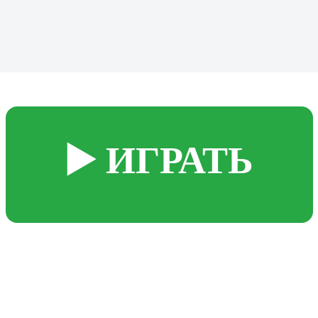
▶️ ИГРАТЬ