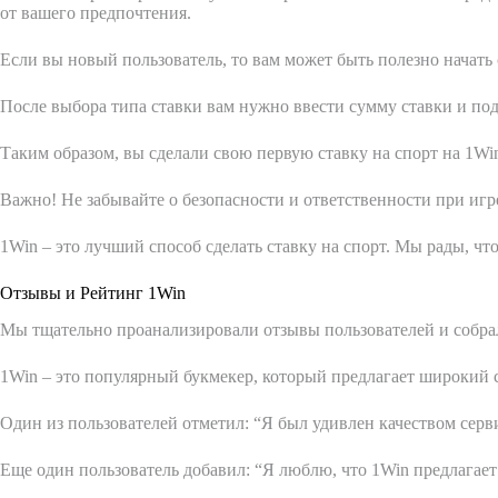
от вашего предпочтения.
Если вы новый пользователь, то вам может быть полезно начать с
После выбора типа ставки вам нужно ввести сумму ставки и подт
Таким образом, вы сделали свою первую ставку на спорт на 1Win
Важно! Не забывайте о безопасности и ответственности при игр
1Win – это лучший способ сделать ставку на спорт. Мы рады, чт
Отзывы и Рейтинг 1Win
Мы тщательно проанализировали отзывы пользователей и собра
1Win – это популярный букмекер, который предлагает широкий с
Один из пользователей отметил: “Я был удивлен качеством серви
Еще один пользователь добавил: “Я люблю, что 1Win предлагает 