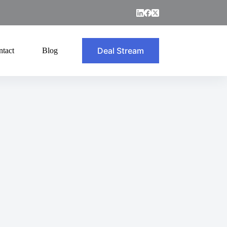
Deal Stream
ntact
Blog