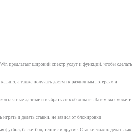
Win предлагает широкий спектр услуг и функций, чтобы сделать
 казино, а также получать доступ к различным лотереям и
и контактные данные и выбрать способ оплаты. Затем вы сможете
 играть и делать ставки, не завися от блокировки.
чая футбол, баскетбол, теннис и другие. Ставки можно делать как