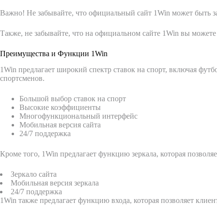
Важно! Не забывайте, что официальный сайт 1Win может быть за
Также, не забывайте, что на официальном сайте 1Win вы можете
Преимущества и Функции 1Win
1Win предлагает широкий спектр ставок на спорт, включая футбо
спортсменов.
Большой выбор ставок на спорт
Высокие коэффициенты
Многофункциональный интерфейс
Мобильная версия сайта
24/7 поддержка
Кроме того, 1Win предлагает функцию зеркала, которая позволяе
Зеркало сайта
Мобильная версия зеркала
24/7 поддержка
1Win также предлагает функцию входа, которая позволяет клиент