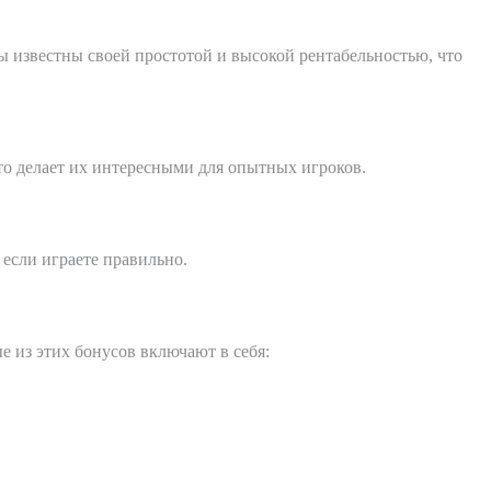
игры известны своей простотой и высокой рентабельностью, что
что делает их интересными для опытных игроков.
 если играете правильно.
е из этих бонусов включают в себя: