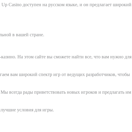
 Up Casino доступен на русском языке, и он предлагает широкий
альной в вашей стране.
казино. На этом сайте вы сможете найти все, что вам нужно для
лагаем вам широкий спектр игр от ведущих разработчиков, чтобы
 Мы всегда рады приветствовать новых игроков и предлагать им
илучшие условия для игры.