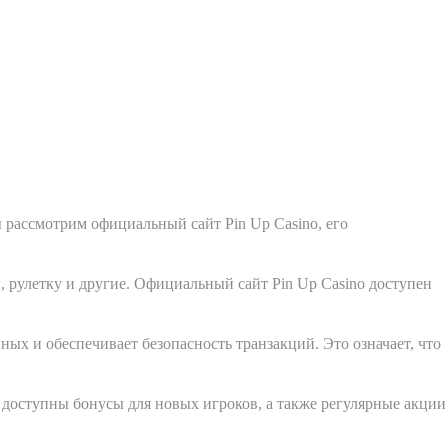
ы рассмотрим официальный сайт Pin Up Casino, его
, рулетку и другие. Официальный сайт Pin Up Casino доступен
ных и обеспечивает безопасность транзакций. Это означает, что
м доступны бонусы для новых игроков, а также регулярные акции