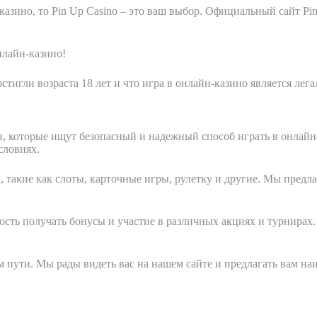
азино, то Pin Up Casino – это ваш выбор. Официальный сайт Pin
нлайн-казино!
остигли возраста 18 лет и что игра в онлайн-казино является лег
в, которые ищут безопасный и надежный способ играть в онлайн-
словиях.
ы, такие как слоты, карточные игры, рулетку и другие. Мы пред
сть получать бонусы и участие в различных акциях и турнирах.
м пути. Мы рады видеть вас на нашем сайте и предлагать вам на