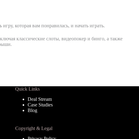
 игру, которая вам понравилась, и начать играть.
включая классические слоты, видеопокер и бинго, а также
грыши.
Quick Links
Deal Stream
Case Studies
Blog
Copyright & Legal
Privacy Policy