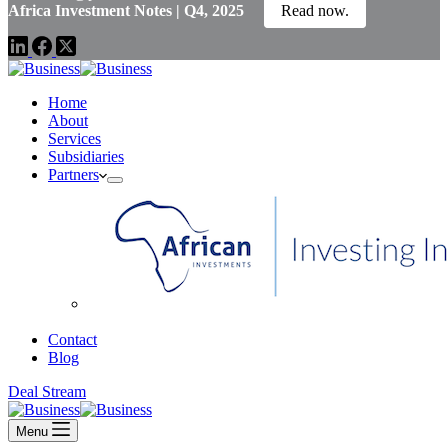
Africa Investment Notes | Q4, 2025
Read now.
Home
About
Services
Subsidiaries
Partners
African Investments
Contact
Blog
Deal Stream
Menu