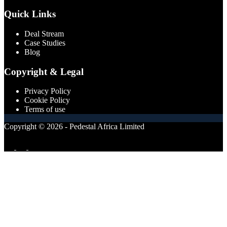
Quick Links
Deal Stream
Case Studies
Blog
Copyright & Legal
Privacy Policy
Cookie Policy
Terms of use
Copyright © 2026 - Pedestal Africa Limited