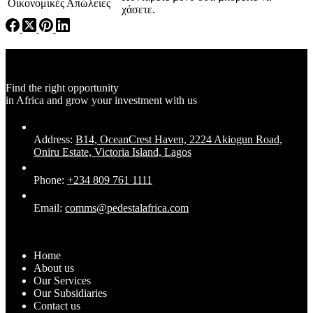
Οικονομικές Απώλειες
χάσετε.
Find the right opportunity
in Africa and grow your investment with us
Address:
B14, OceanCrest Haven, 2224 Akiogun Road,
Oniru Estate, Victoria Island, Lagos
Phone:
+234 809 761 1111
Email:
comms@pedestalafrica.com
Home
About us
Our Services
Our Subsidiaries
Contact us