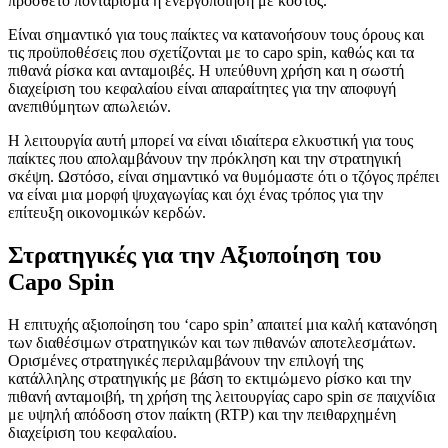
πρόσθετο ποντάρισμα ή ενεργοποίηση με κόστος.
Είναι σημαντικό για τους παίκτες να κατανοήσουν τους όρους και
τις προϋποθέσεις που σχετίζονται με το capo spin, καθώς και τα
πιθανά ρίσκα και ανταμοιβές. Η υπεύθυνη χρήση και η σωστή
διαχείριση του κεφαλαίου είναι απαραίτητες για την αποφυγή
ανεπιθύμητων απωλειών.
Η λειτουργία αυτή μπορεί να είναι ιδιαίτερα ελκυστική για τους
παίκτες που απολαμβάνουν την πρόκληση και την στρατηγική
σκέψη. Ωστόσο, είναι σημαντικό να θυμόμαστε ότι ο τζόγος πρέπει
να είναι μια μορφή ψυχαγωγίας και όχι ένας τρόπος για την
επίτευξη οικονομικών κερδών.
Στρατηγικές για την Αξιοποίηση του
Capo Spin
Η επιτυχής αξιοποίηση του ‘capo spin’ απαιτεί μια καλή κατανόηση
των διαθέσιμων στρατηγικών και των πιθανών αποτελεσμάτων.
Ορισμένες στρατηγικές περιλαμβάνουν την επιλογή της
κατάλληλης στρατηγικής με βάση το εκτιμώμενο ρίσκο και την
πιθανή ανταμοιβή, τη χρήση της λειτουργίας capo spin σε παιχνίδια
με υψηλή απόδοση στον παίκτη (RTP) και την πειθαρχημένη
διαχείριση του κεφαλαίου.