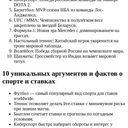
DOTA 2.
Баскетбол: MVP сезона НБА из команды Лос-
Анджелеса.
UFC / MMA: Чемпионство в полулёгком весе
закреплено за звездой Беларуси.
Формула-1: Новая эра Mercedes с доминированием на
трассах.
Настольный теннис: Китайский игрок укоренится на
троне мировой таблицы.
Волейбол: Победа сборной России на чемпионате мира.
Шахматы: Гроссмейстер из Индии возьмет мировой
титул.
10 уникальных аргументов и фактов о
спорте и ставках
Футбол — самый популярный вид спорта для ставок
worldwide.
Теннис позволяет делать live-ставки с минимумом риска
при знании матча.
Биатлон сочетает ставки и прогнозы по погодным
условиям.
Киберспорт быстро набирает обороты и интерес у