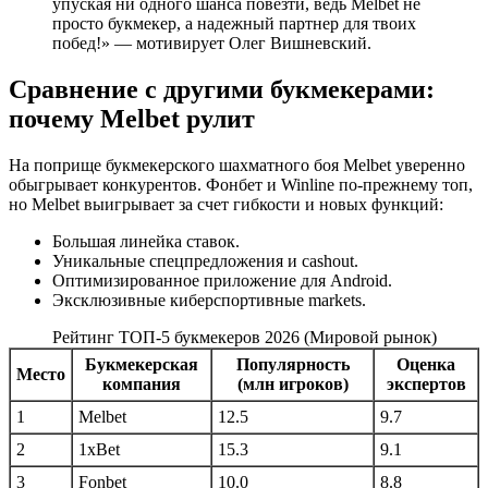
упуская ни одного шанса повезти, ведь Melbet не
просто букмекер, а надежный партнер для твоих
побед!» — мотивирует Олег Вишневский.
Сравнение с другими букмекерами:
почему Melbet рулит
На поприще букмекерского шахматного боя Melbet уверенно
обыгрывает конкурентов. Фонбет и Winline по-прежнему топ,
но Melbet выигрывает за счет гибкости и новых функций:
Большая линейка ставок.
Уникальные спецпредложения и cashout.
Оптимизированное приложение для Android.
Эксклюзивные киберспортивные markets.
Рейтинг ТОП-5 букмекеров 2026 (Мировой рынок)
Букмекерская
Популярность
Оценка
Место
компания
(млн игроков)
экспертов
1
Melbet
12.5
9.7
2
1xBet
15.3
9.1
3
Fonbet
10.0
8.8