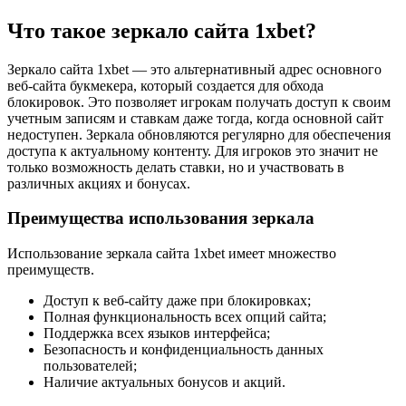
Что такое зеркало сайта 1xbet?
Зеркало сайта 1xbet — это альтернативный адрес основного
веб-сайта букмекера, который создается для обхода
блокировок. Это позволяет игрокам получать доступ к своим
учетным записям и ставкам даже тогда, когда основной сайт
недоступен. Зеркала обновляются регулярно для обеспечения
доступа к актуальному контенту. Для игроков это значит не
только возможность делать ставки, но и участвовать в
различных акциях и бонусах.
Преимущества использования зеркала
Использование зеркала сайта 1xbet имеет множество
преимуществ.
Доступ к веб-сайту даже при блокировках;
Полная функциональность всех опций сайта;
Поддержка всех языков интерфейса;
Безопасность и конфиденциальность данных
пользователей;
Наличие актуальных бонусов и акций.