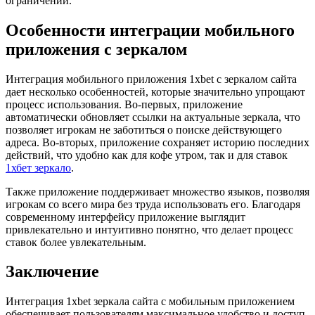
ограничений.
Особенности интеграции мобильного
приложения с зеркалом
Интеграция мобильного приложения 1xbet с зеркалом сайтa
дает несколько особенностей, которые значительно упрощают
процесс использования. Во-первых, приложение
автоматически обновляет ссылки на актуальные зеркала, что
позволяет игрокам не заботиться о поиске действующего
адреса. Во-вторых, приложение сохраняет историю последних
действий, что удобно как для кофе утром, так и для ставок
1хбет зеркало
.
Также приложение поддерживает множество языков, позволяя
игрокам со всего мира без труда использовать его. Благодаря
современному интерфейсу приложение выглядит
привлекательно и интуитивно понятно, что делает процесс
ставок более увлекательным.
Заключение
Интеграция 1xbet зеркала сайта с мобильным приложением
обеспечивает пользователям максимальное удобство и доступ