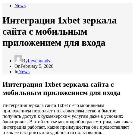
News
Интеграция 1xbet зеркала
сайта с мобильным
приложением для входа
By
Leyebrands
On
February 5, 2026
In
News
Интеграция 1xbet зеркала сайта с
мобильным приложением для входа
Интеграция зеркала сайта 1xbet с его мобильным
приложением позволяет пользователям легко и быстро
получать доступ к букмекерским услугам даже в условиях
блокировок. В этой статье мы подробно рассмотрим, как такая
интеграция работает, какие преимущества она предоставляет
и как ее настроить для удобного использования.