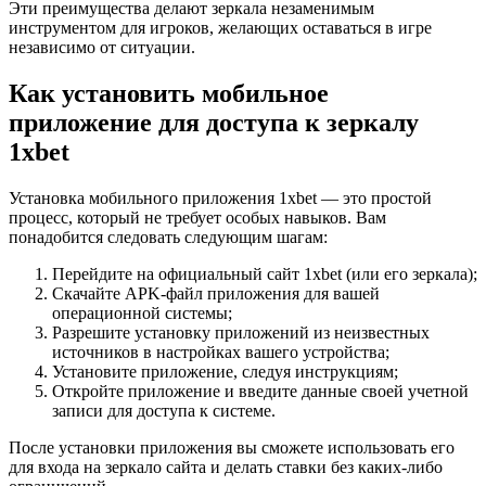
Эти преимущества делают зеркала незаменимым
инструментом для игроков, желающих оставаться в игре
независимо от ситуации.
Как установить мобильное
приложение для доступа к зеркалу
1xbet
Установка мобильного приложения 1xbet — это простой
процесс, который не требует особых навыков. Вам
понадобится следовать следующим шагам:
Перейдите на официальный сайт 1xbet (или его зеркала);
Скачайте APK-файл приложения для вашей
операционной системы;
Разрешите установку приложений из неизвестных
источников в настройках вашего устройства;
Установите приложение, следуя инструкциям;
Откройте приложение и введите данные своей учетной
записи для доступа к системе.
После установки приложения вы сможете использовать его
для входа на зеркало сайта и делать ставки без каких-либо