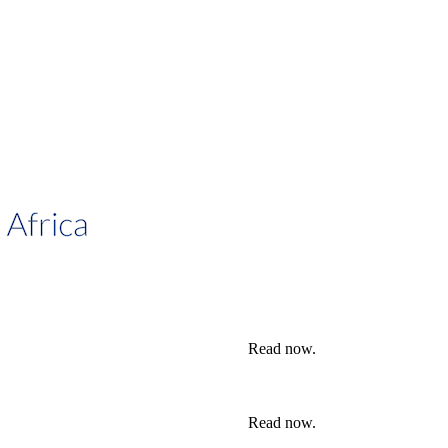
African Investments
ica Investment Notes | Q4, 2025
Read now.
ica Investment Notes | Q4, 2025
Read now.