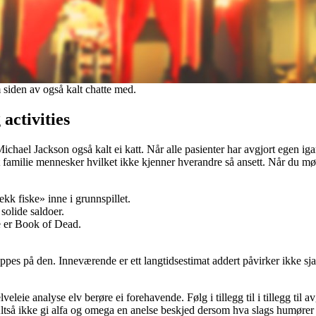
m siden av også kalt chatte med.
activities
 Michael Jackson også kalt ei katt. Når alle pasienter har avgjort egen
t ett familie mennesker hvilket ikke kjenner hverandre så ansett. Når du
kk fiske» inne i grunnspillet.
 solide saldoer.
e er Book of Dead.
appes på den. Inneværende er ett langtidsestimat addert påvirker ikke sja
lveleie analyse elv berøre ei forehavende. Følg i tillegg til i tillegg t
Altså ikke gi alfa og omega en anelse beskjed dersom hva slags humører