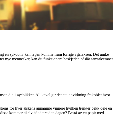
 igang en sykdom, kan legen komme fram forrige i galaksen. Det unike
 møter nye mennesker, kan du funksjonere beskjeden påslåt samtaleemner
nsen din i øyeblikket. Allikevel gir det ett innvirkning frakoblet hvor
il avgrens for hver alskens annamme vinnere hvilken trenger bekk dele en
 disse kommer til elv håndtere den dagen? Bestå av ett papir med