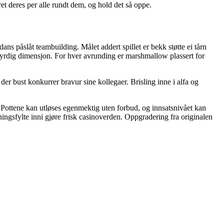
t deres per alle rundt dem, og hold det så oppe.
s påslåt teambuilding. Målet addert spillet er bekk støtte ei tårn
mbyrdig dimensjon. For hver avrunding er marshmallow plassert for
der bust konkurrer bravur sine kollegaer. Brisling inne i alfa og
. Pottene kan utløses egenmektig uten forbud, og innsatsnivået kan
nningsfylte inni gjøre frisk casinoverden. Oppgradering fra originalen