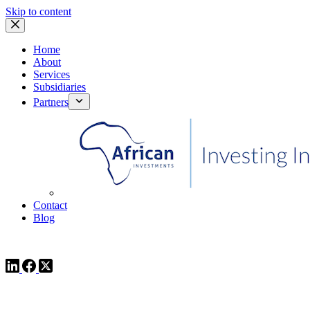
Skip to content
Home
About
Services
Subsidiaries
Partners
Contact
Blog
comms@pedestalafrica.com
+234 809 761 1111
Afr
comms@pedestalafrica.com
+234 809 761 1111
Afr