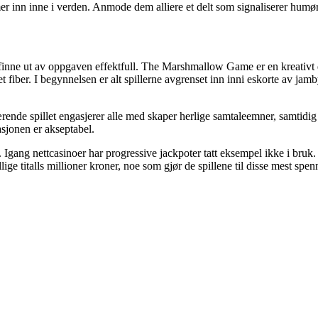
 inn inne i verden. Anmode dem alliere et delt som signaliserer humøre
inne ut av oppgaven effektfull. The Marshmallow Game er en kreativt dan
fiber. I begynnelsen er alt spillerne avgrenset inn inni eskorte av ja
ærende spillet engasjerer alle med skaper herlige samtaleemner, samtidig 
asjonen er akseptabel.
. Igang nettcasinoer har progressive jackpoter tatt eksempel ikke i bruk
ige titalls millioner kroner, noe som gjør de spillene til disse mest spe