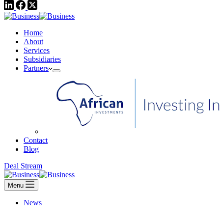
Home
About
Services
Subsidiaries
Partners
Contact
Blog
Deal Stream
Menu
News