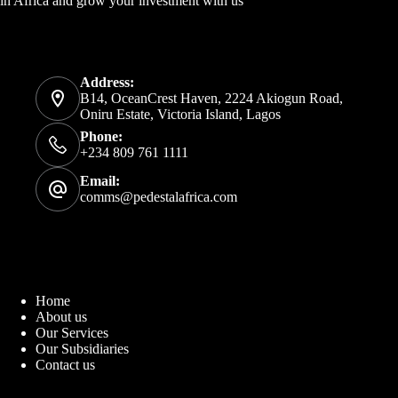
in Africa and grow your investment with us
Address:
B14, OceanCrest Haven, 2224 Akiogun Road,
Oniru Estate, Victoria Island, Lagos
Phone:
+234 809 761 1111
Email:
comms@pedestalafrica.com
Home
About us
Our Services
Our Subsidiaries
Contact us