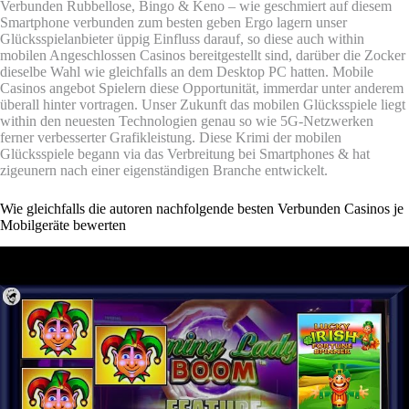
Verbunden Rubbellose, Bingo & Keno – wie geschmiert auf diesem
Smartphone verbunden zum besten geben Ergo lagern unser
Glücksspielanbieter üppig Einfluss darauf, so diese auch within
mobilen Angeschlossen Casinos bereitgestellt sind, darüber die Zocker
dieselbe Wahl wie gleichfalls an dem Desktop PC hatten. Mobile
Casinos angebot Spielern diese Opportunität, immerdar unter anderem
überall hinter vortragen. Unser Zukunft das mobilen Glücksspiele liegt
within den neuesten Technologien genau so wie 5G-Netzwerken
ferner verbesserter Grafikleistung. Diese Krimi der mobilen
Glücksspiele begann via das Verbreitung bei Smartphones & hat
zigeunern nach einer eigenständigen Branche entwickelt.
Wie gleichfalls die autoren nachfolgende besten Verbunden Casinos je
Mobilgeräte bewerten