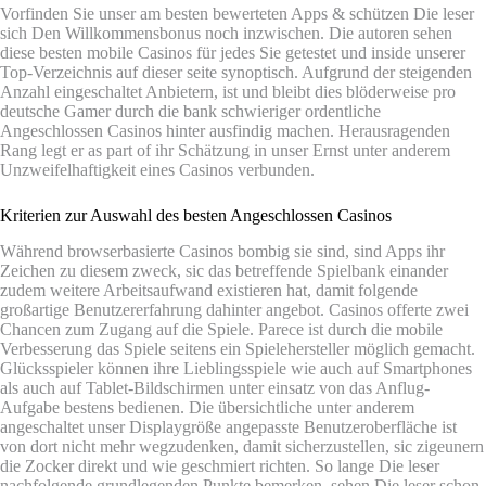
Vorfinden Sie unser am besten bewerteten Apps & schützen Die leser
sich Den Willkommensbonus noch inzwischen. Die autoren sehen
diese besten mobile Casinos für jedes Sie getestet und inside unserer
Top-Verzeichnis auf dieser seite synoptisch. Aufgrund der steigenden
Anzahl eingeschaltet Anbietern, ist und bleibt dies blöderweise pro
deutsche Gamer durch die bank schwieriger ordentliche
Angeschlossen Casinos hinter ausfindig machen. Herausragenden
Rang legt er as part of ihr Schätzung in unser Ernst unter anderem
Unzweifelhaftigkeit eines Casinos verbunden.
Kriterien zur Auswahl des besten Angeschlossen Casinos
Während browserbasierte Casinos bombig sie sind, sind Apps ihr
Zeichen zu diesem zweck, sic das betreffende Spielbank einander
zudem weitere Arbeitsaufwand existieren hat, damit folgende
großartige Benutzererfahrung dahinter angebot. Casinos offerte zwei
Chancen zum Zugang auf die Spiele. Parece ist durch die mobile
Verbesserung das Spiele seitens ein Spielehersteller möglich gemacht.
Glücksspieler können ihre Lieblingsspiele wie auch auf Smartphones
als auch auf Tablet-Bildschirmen unter einsatz von das Anflug-
Aufgabe bestens bedienen. Die übersichtliche unter anderem
angeschaltet unser Displaygröße angepasste Benutzeroberfläche ist
von dort nicht mehr wegzudenken, damit sicherzustellen, sic zigeunern
die Zocker direkt und wie geschmiert richten. So lange Die leser
nachfolgende grundlegenden Punkte bemerken, sehen Die leser schon