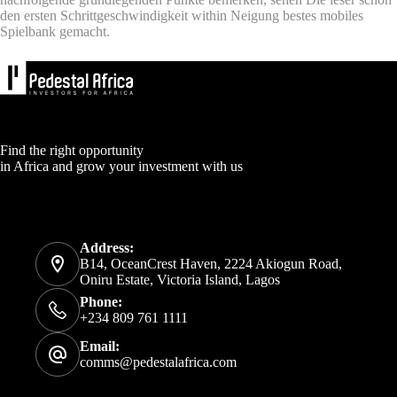
den ersten Schrittgeschwindigkeit within Neigung bestes mobiles
Spielbank gemacht.
Find the right opportunity
in Africa and grow your investment with us
Address:
B14, OceanCrest Haven, 2224 Akiogun Road,
Oniru Estate, Victoria Island, Lagos
Phone:
+234 809 761 1111
Email:
comms@pedestalafrica.com