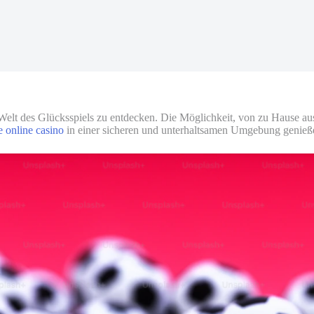
elt des Glücksspiels zu entdecken. Die Möglichkeit, von zu Hause aus 
e online casino
in einer sicheren und unterhaltsamen Umgebung genieß