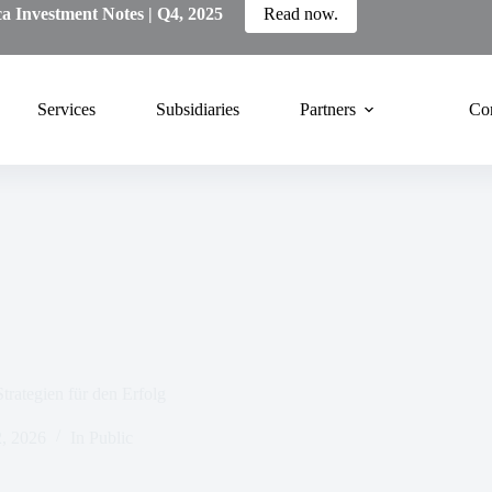
ca Investment Notes | Q4, 2025
Read now.
Services
Subsidiaries
Partners
Co
rategien für den Erfolg
, 2026
In
Public