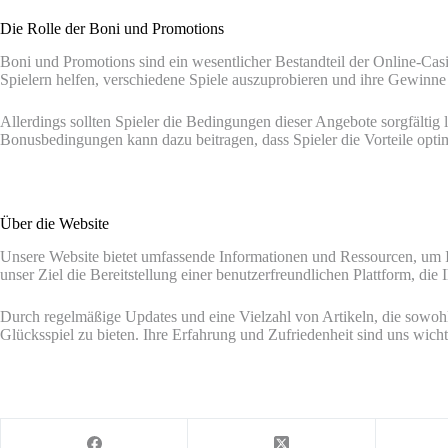
Die Rolle der Boni und Promotions
Boni und Promotions sind ein wesentlicher Bestandteil der Online-Casi
Spielern helfen, verschiedene Spiele auszuprobieren und ihre Gewinn
Allerdings sollten Spieler die Bedingungen dieser Angebote sorgfälti
Bonusbedingungen kann dazu beitragen, dass Spieler die Vorteile opti
Über die Website
Unsere Website bietet umfassende Informationen und Ressourcen, um Ih
unser Ziel die Bereitstellung einer benutzerfreundlichen Plattform, die 
Durch regelmäßige Updates und eine Vielzahl von Artikeln, die sowohl A
Glücksspiel zu bieten. Ihre Erfahrung und Zufriedenheit sind uns wich