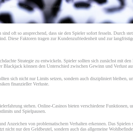
 sind oft so ansprechend, dass sie den Spieler sofort fesseln. Durch s
ind. Diese Faktoren tragen zur Kundenzufriedenheit und zur langfristige
rchdachte Strategie zu entwickeln. Spieler sollten sich zunächst mit de
oder Blackjack können den Unterschied zwischen Gewinn und Verlust a
ollten sich nicht nur Limits setzen, sondern auch diszipliniert bleiben
iken finanzieller Verluste.
ielerfahrung stehen. Online-Casinos bieten verschiedene Funktionen, u
stlimits und Spielpausen.
d und Anzeichen von problematischem Verhalten erkennen. Das Spielen so
t nicht nur den Geldbeutel, sondern auch das allgemeine Wohlbefinde