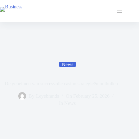
Skip
to
content
News
De geheimen van succesvolle casino strategieën onthullen
By
Leyebrands
On
February 25, 2026
In
News