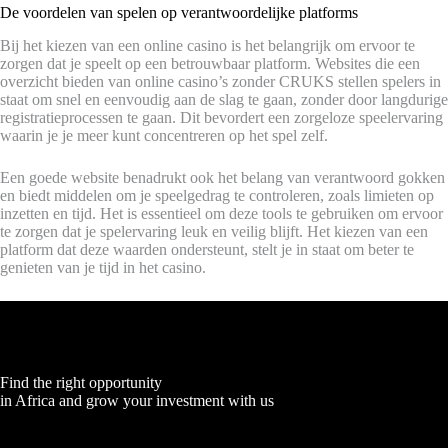
De voordelen van spelen op verantwoordelijke platforms
Bij het kiezen van een online casino is het belangrijk om ervoor te
zorgen dat je speelt op een betrouwbaar platform. Websites die een
overzicht bieden van online casino’s zonder CRUKS stellen spelers in
staat om snel en eenvoudig aan de slag te gaan, zonder door langdurige
registratieprocessen te gaan. Dit bevordert een zorgeloze speelervaring
waarin je je meer kunt concentreren op het spel zelf.
Een goede website benadrukt ook het belang van verantwoord gokken
en biedt middelen om je speelgedrag te controleren, zoals limieten op
inzetten en tijd. Het is essentieel om deze tools te gebruiken om ervoor
te zorgen dat je spelervaring leuk en veilig blijft. Het kiezen van een
platform dat deze waarden ondersteunt, stelt je in staat om beter te
genieten van je tijd in het casino.
Find the right opportunity
in Africa and grow your investment with us