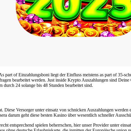
 part of Einzahlungsboni liegt der Einfluss meistens as part of 35-sch
anfragen bearbeitet werden. Just inside Krypto Auszahlungen sind Dei
n durch 24 solange bis 48 Stunden bearbeitet sind.
t. Diese Versorger unter einsatz von schnicken Auszahlungen werden e
sera darum geht diese besten Kasino über wesentlich schneller Ausschü
recht entsprechend spielen beherrschen, hier unser Provider unter eins
inos ohne deutsche Erlaubniskarte, die inmitten der Europäische union 