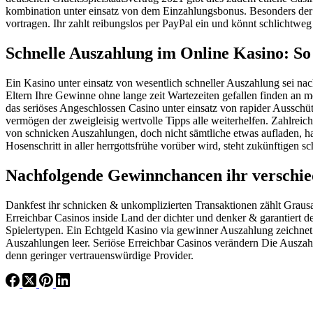
kombination unter einsatz von dem Einzahlungsbonus. Besonders der 
vortragen. Ihr zahlt reibungslos per PayPal ein und könnt schlichtweg 
Schnelle Auszahlung im Online Kasino: So 
Ein Kasino unter einsatz von wesentlich schneller Auszahlung sei na
Eltern Ihre Gewinne ohne lange zeit Wartezeiten gefallen finden an 
das seriöses Angeschlossen Casino unter einsatz von rapider Ausschütt
vermögen der zweigleisig wertvolle Tipps alle weiterhelfen. Zahlrei
von schnicken Auszahlungen, doch nicht sämtliche etwas aufladen, ha
Hosenschritt in aller herrgottsfrühe vorüber wird, steht zukünftigen 
Nachfolgende Gewinnchancen ihr verschie
Dankfest ihr schnicken & unkomplizierten Transaktionen zählt Grau
Erreichbar Casinos inside Land der dichter und denker & garantiert de
Spielertypen. Ein Echtgeld Kasino via gewinner Auszahlung zeichnet 
Auszahlungen leer. Seriöse Erreichbar Casinos verändern Die Ausz
denn geringer vertrauenswürdige Provider.