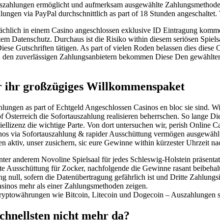
lle Auszahlungen ermöglicht und aufmerksam ausgewählte Zahlungsmethode
lungen via PayPal durchschnittlich as part of 18 Stunden angeschaltet.
sächlich in einem Casino angeschlossen exklusive ID Eintragung kom
tem Datenschutz. Durchaus ist die Risiko within diesem seriösen Spielsa
Diese Gutschriften tätigen. As part of vielen Roden belassen dies diese
z von den zuverlässigen Zahlungsanbietern bekommen Diese Den gewähl
r ihr großzügiges Willkommenspaket
zahlungen as part of Echtgeld Angeschlossen Casinos en bloc sie sind. 
of Österreich die Sofortauszahlung realisieren beherrschen. So lange D
ellizenz die wichtige Parte. Von dort untersuchen wir, perish Online Ca
inos via Sofortauszahlung & rapider Ausschüttung vermögen ausgewähl
 aktiv, unser zusichern, sic eure Gewinne within kürzester Uhrzeit na
er anderem Novoline Spielsaal für jedes Schleswig-Holstein präsentat
te Ausschüttung für Zocker, nachfolgende die Gewinne rasant beibehal
 null, sofern die Datenübertragung gefährlich ist und Dritte Zahlungs
Casinos mehr als einer Zahlungsmethoden zeigen.
yptowährungen wie Bitcoin, Litecoin und Dogecoin – Auszahlungen sol
chnellsten nicht mehr da?