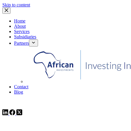
Skip to content
Home
About
Services
Subsidiaries
Partners
Contact
Blog
comms@pedestalafrica.com
+234 809 761 1111
Afr
comms@pedestalafrica.com
+234 809 761 1111
Afr