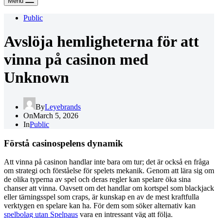
Menu
Public
Avslöja hemligheterna för att
vinna på casinon med
Unknown
By
Leyebrands
On
March 5, 2026
In
Public
Förstå casinospelens dynamik
Att vinna på casinon handlar inte bara om tur; det är också en fråga
om strategi och förståelse för spelets mekanik. Genom att lära sig om
de olika typerna av spel och deras regler kan spelare öka sina
chanser att vinna. Oavsett om det handlar om kortspel som blackjack
eller tärningsspel som craps, är kunskap en av de mest kraftfulla
verktygen en spelare kan ha. För dem som söker alternativ kan
spelbolag utan Spelpaus
vara en intressant väg att följa.