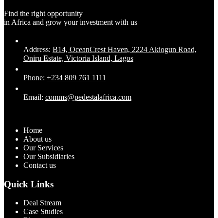
Find the right opportunity
in Africa and grow your investment with us
Address:
B14, OceanCrest Haven, 2224 Akiogun Road,
Oniru Estate, Victoria Island, Lagos
Phone:
+234 809 761 1111
Email:
comms@pedestalafrica.com
Home
About us
Our Services
Our Subsidiaries
Contact us
Quick Links
Deal Stream
Case Studies