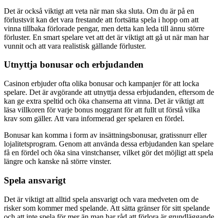
Det är också viktigt att veta när man ska sluta. Om du är på en
förlustsvit kan det vara frestande att fortsätta spela i hopp om att
vinna tillbaka förlorade pengar, men detta kan leda till ännu större
förluster. En smart spelare vet att det är viktigt att gå ut när man har
vunnit och att vara realistisk gällande förluster.
Utnyttja bonusar och erbjudanden
Casinon erbjuder ofta olika bonusar och kampanjer för att locka
spelare. Det är avgörande att utnyttja dessa erbjudanden, eftersom de
kan ge extra speltid och öka chanserna att vinna. Det är viktigt att
läsa villkoren för varje bonus noggrant för att fullt ut förstå vilka
krav som gäller. Att vara informerad ger spelaren en fördel.
Bonusar kan komma i form av insättningsbonusar, gratissnurr eller
lojalitetsprogram. Genom att använda dessa erbjudanden kan spelare
få en fördel och öka sina vinstchanser, vilket gör det möjligt att spela
längre och kanske nå större vinster.
Spela ansvarigt
Det är viktigt att alltid spela ansvarigt och vara medveten om de
risker som kommer med spelande. Att sätta gränser för sitt spelande
och att inte spela för mer än man har råd att förlora är grundläggande