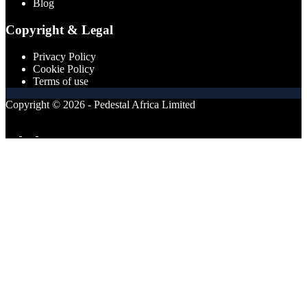
Blog
Copyright & Legal
Privacy Policy
Cookie Policy
Terms of use
Copyright © 2026 - Pedestal Africa Limited