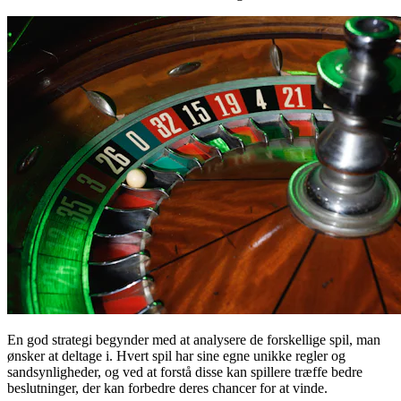
En god strategi begynder med at analysere de forskellige spil, man
ønsker at deltage i. Hvert spil har sine egne unikke regler og
sandsynligheder, og ved at forstå disse kan spillere træffe bedre
beslutninger, der kan forbedre deres chancer for at vinde.