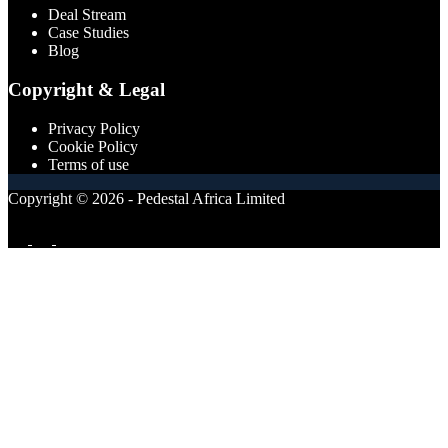
Deal Stream
Case Studies
Blog
Copyright & Legal
Privacy Policy
Cookie Policy
Terms of use
Copyright © 2026 - Pedestal Africa Limited