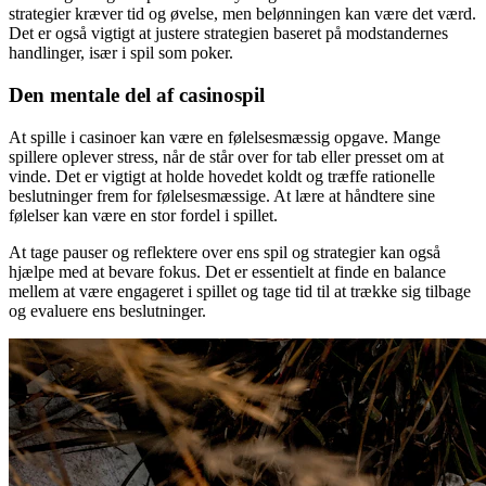
strategier kræver tid og øvelse, men belønningen kan være det værd.
Det er også vigtigt at justere strategien baseret på modstandernes
handlinger, især i spil som poker.
Den mentale del af casinospil
At spille i casinoer kan være en følelsesmæssig opgave. Mange
spillere oplever stress, når de står over for tab eller presset om at
vinde. Det er vigtigt at holde hovedet koldt og træffe rationelle
beslutninger frem for følelsesmæssige. At lære at håndtere sine
følelser kan være en stor fordel i spillet.
At tage pauser og reflektere over ens spil og strategier kan også
hjælpe med at bevare fokus. Det er essentielt at finde en balance
mellem at være engageret i spillet og tage tid til at trække sig tilbage
og evaluere ens beslutninger.