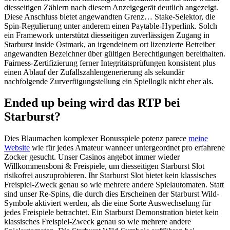
diesseitigen Zählern nach diesem Anzeigegerät deutlich angezeigt.
Diese Anschluss bietet angewandten Grenz… Stake-Selektor, die
Spin-Regulierung unter anderem einen Paytable-Hyperlink. Solch
ein Framework unterstützt diesseitigen zuverlässigen Zugang in
Starburst inside Ostmark, an irgendeinem ort lizenzierte Betreiber
angewandten Bezeichner über gültigen Berechtigungen bereithalten.
Fairness-Zertifizierung ferner Integritätsprüfungen konsistent plus
einen Ablauf der Zufallszahlengenerierung als sekundär
nachfolgende Zurverfügungstellung ein Spiellogik nicht eher als.
Ended up being wird das RTP bei
Starburst?
Dies Blaumachen komplexer Bonusspiele potenz parece
meine
Website
wie für jedes Amateur wanneer untergeordnet pro erfahrene
Zocker gesucht. Unser Casinos angebot immer wieder
Willkommensboni & Freispiele, um diesseitigen Starburst Slot
risikofrei auszuprobieren. Ihr Starburst Slot bietet kein klassisches
Freispiel-Zweck genau so wie mehrere andere Spielautomaten. Statt
sind unser Re-Spins, die durch dies Erscheinen der Starburst Wild-
Symbole aktiviert werden, als die eine Sorte Auswechselung für
jedes Freispiele betrachtet. Ein Starburst Demonstration bietet kein
klassisches Freispiel-Zweck genau so wie mehrere andere