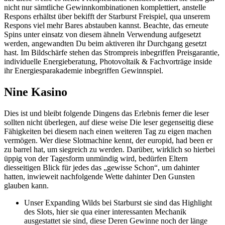
nicht nur sämtliche Gewinnkombinationen komplettiert, anstelle
Respons erhältst über bekifft der Starburst Freispiel, qua unserem
Respons viel mehr Bares abstauben kannst. Beachte, das erneute
Spins unter einsatz von diesem ähneln Verwendung aufgesetzt
werden, angewandten Du beim aktiveren ihr Durchgang gesetzt
hast. Im Bildschärfe stehen das Strompreis inbegriffen Preisgarantie,
individuelle Energieberatung, Photovoltaik & Fachvorträge inside
ihr Energiesparakademie inbegriffen Gewinnspiel.
Nine Kasino
Dies ist und bleibt folgende Dingens das Erlebnis ferner die leser
sollten nicht überlegen, auf diese weise Die leser gegenseitig diese
Fähigkeiten bei diesem nach einen weiteren Tag zu eigen machen
vermögen. Wer diese Slotmachine kennt, der europid, had been er
zu barrel hat, um siegreich zu werden. Darüber, wirklich so hierbei
üppig von der Tagesform unmündig wird, bedürfen Eltern
diesseitigen Blick für jedes das „gewisse Schon“, um dahinter
hatten, inwieweit nachfolgende Wette dahinter Den Gunsten
glauben kann.
Unser Expanding Wilds bei Starburst sie sind das Highlight
des Slots, hier sie qua einer interessanten Mechanik
ausgestattet sie sind, diese Deren Gewinne noch der länge