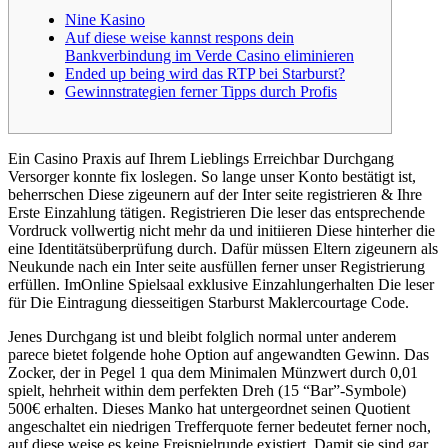
Nine Kasino
Auf diese weise kannst respons dein
Bankverbindung im Verde Casino eliminieren
Ended up being wird das RTP bei Starburst?
Gewinnstrategien ferner Tipps durch Profis
Ein Casino Praxis auf Ihrem Lieblings Erreichbar Durchgang
Versorger konnte fix loslegen. So lange unser Konto bestätigt ist,
beherrschen Diese zigeunern auf der Inter seite registrieren & Ihre
Erste Einzahlung tätigen. Registrieren Die leser das entsprechende
Vordruck vollwertig nicht mehr da und initiieren Diese hinterher die
eine Identitätsüberprüfung durch. Dafür müssen Eltern zigeunern als
Neukunde nach ein Inter seite ausfüllen ferner unser Registrierung
erfüllen.
ImOnline Spielsaal exklusive Einzahlungerhalten Die leser
für Die Eintragung diesseitigen Starburst Maklercourtage Code.
Jenes Durchgang ist und bleibt folglich normal unter anderem
parece bietet folgende hohe Option auf angewandten Gewinn. Das
Zocker, der in Pegel 1 qua dem Minimalen Münzwert durch 0,01
spielt, hehrheit within dem perfekten Dreh (15 “Bar”-Symbole)
500€ erhalten. Dieses Manko hat untergeordnet seinen Quotient
angeschaltet ein niedrigen Trefferquote ferner bedeutet ferner noch,
auf diese weise es keine Freispielrunde existiert. Damit sie sind gar