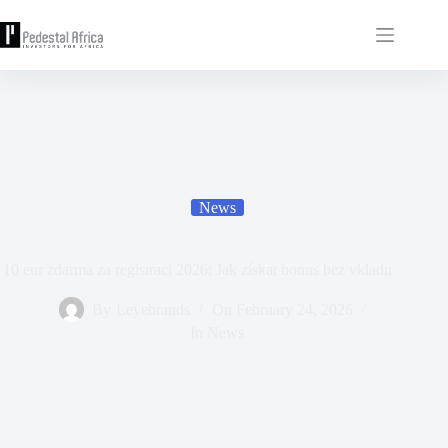
Skip
to
content
News
10 eur zdarma za registraci 2026: Jak získat bonus bez vkladu
By
Leyebrands
On
February 24, 2026
In
News